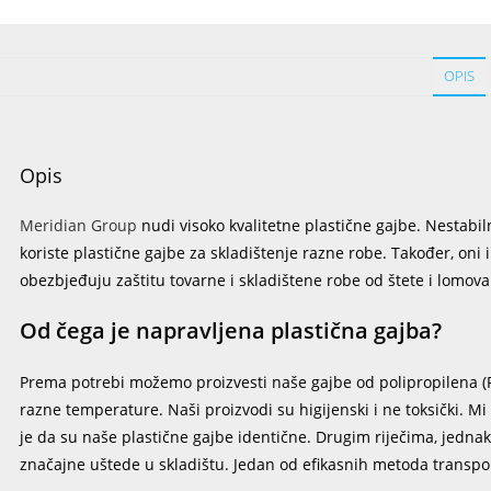
OPIS
Opis
Meridian Group
nudi visoko kvalitetne plastične gajbe. Nestabiln
koriste plastične gajbe za skladištenje razne robe. Također, oni 
obezbjeđuju zaštitu tovarne i skladištene robe od štete i lomov
Od čega je napravljena plastična gajba?
Prema potrebi možemo proizvesti naše gajbe od polipropilena (PP
razne temperature. Naši proizvodi su higijenski i ne toksički. 
je da su naše plastične gajbe identične. Drugim riječima, jednak
značajne uštede u skladištu. Jedan od efikasnih metoda transport