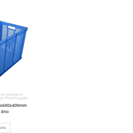
 sa zatvorenim
je
,
Plastične gajbe
00x600x400mm
 dno
udu