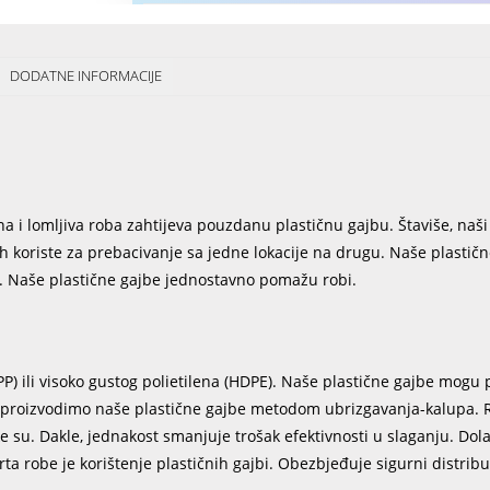
DODATNE INFORMACIJE
a i lomljiva roba zahtijeva pouzdanu plastičnu gajbu. Štaviše, naši 
ih koriste za prebacivanje sa jedne lokacije na drugu. Naše plastič
a. Naše plastične gajbe jednostavno pomažu robi.
) ili visoko gustog polietilena (HDPE). Naše plastične gajbe mogu 
Mi proizvodimo naše plastične gajbe metodom ubrizgavanja-kalupa. 
e su. Dakle, jednakost smanjuje trošak efektivnosti u slaganju. Dola
a robe je korištenje plastičnih gajbi. Obezbjeđuje sigurni distribut