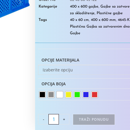
Kategorije
400 x 600 gajbe
,
Gajbe sa zatvor
za skladištenje
,
Plastične gajbe
Tags
40 x 60 cm
,
400 x 600 mm
,
4645-
Plastična Gajba sa zatvorenim dn
Gajbe
OPCIJE MATERIJALA
Izaberite opciju
OPCIJA BOJA
-
+
TRAŽI PONUDU