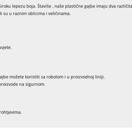
oku lepezu boja. Štaviše , naše plastične gajbe imaju dva različita
i su u raznim oblicima i veličinama.
uvjete.
be možete koristiti sa robotom i u proizvodnoj liniji.
 proizvode na sigurnom.
rohtjevima.