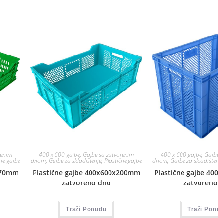
renim
400 x 600 gajbe
,
Gajbe sa zatvorenim
400 x 600 gajbe
,
Gajbe
ne gajbe
dnom
,
Gajbe za skladištenje
,
Plastične gajbe
dnom
,
Gajbe za skladišten
170mm
Plastične gajbe 400x600x200mm
Plastične gajbe 4
zatvoreno dno
zatvoreno
Traži Ponudu
Traži Pon