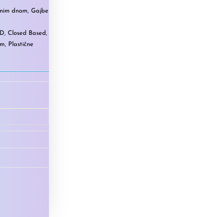
enim dnom
,
Gajbe
KD
,
Closed Based
,
om
,
Plastične