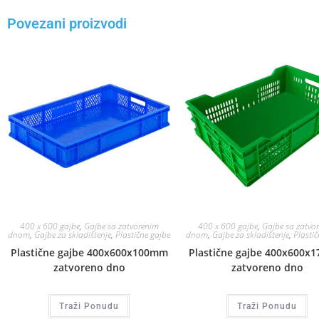
Povezani proizvodi
400 x 600 gajbe
,
Gajbe sa zatvorenim
400 x 600 gajbe
,
Gajbe sa zatvo
dnom
,
Gajbe za skladištenje
,
Plastične gajbe
dnom
,
Gajbe za skladištenje
,
Plastič
Plastične gajbe 400x600x100mm
Plastične gajbe 400x600x
zatvoreno dno
zatvoreno dno
Traži Ponudu
Traži Ponudu