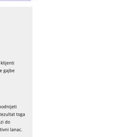
klijenti
ne gajbe
podnijeti
Rezultat toga
zi do
ivni lanac.