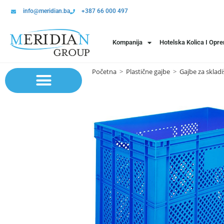
info@meridian.ba
+387 66 000 497
Kompanija
Hotelska Kolica I Opr
Početna
>
Plastične gajbe
>
Gajbe za skladi
Sistem polica | Sistema regala