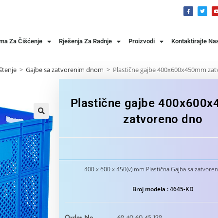
ema Za Čišćenje
Rješenja Za Radnje
Proizvodi
Kontaktirajte Na
štenje
>
Gajbe sa zatvorenim dnom
>
Plastične gajbe 400x600x450mm za
Plastične gajbe 400x600
zatvoreno dno
400 x 600 x 450(v) mm Plastična Gajba sa zatvor
Broj modela : 4645-KD
Order No
62 40 60 45 122