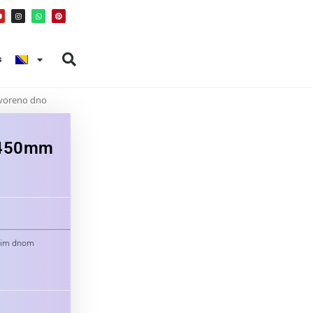
s
tvoreno dno
x450mm
enim dnom