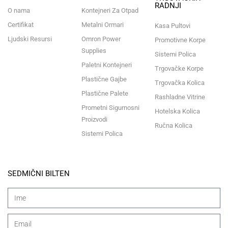
RADNJI
O nama
Kontejneri Za Otpad
Certifikat
Metalni Ormari
Kasa Pultovi
Ljudski Resursi
Omron Power
Promotivne Korpe
Supplies
Sistemi Polica
Paletni Kontejneri
Trgovačke Korpe
Plastične Gajbe
Trgovačka Kolica
Plastične Palete
Rashladne Vitrine
Prometni Sigurnosni
Hotelska Kolica
Proizvodi
Ručna Kolica
Sistemi Polica
SEDMIČNI BILTEN