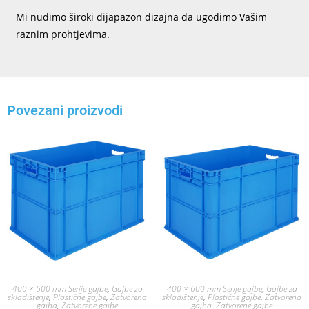
Mi nudimo široki dijapazon dizajna da ugodimo Vašim
raznim prohtjevima.
Povezani proizvodi
400 × 600 mm Serije gajbe
,
Gajbe za
400 × 600 mm Serije gajbe
,
Gajbe za
skladištenje
,
Plastične gajbe
,
Zatvorena
skladištenje
,
Plastične gajbe
,
Zatvorena
gajba
,
Zatvorene gajbe
gajba
,
Zatvorene gajbe