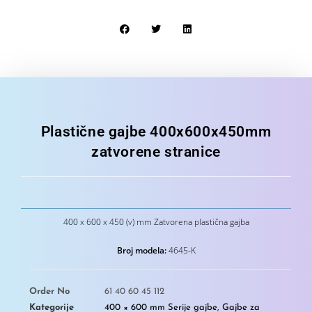
Plastične gajbe 400x600x450mm
zatvorene stranice
400 x 600 x 450 (v) mm Zatvorena plastična gajba
Broj modela:
4645-K
Order No
61 40 60 45 112
Kategorije
400 × 600 mm Serije gajbe
,
Gajbe za