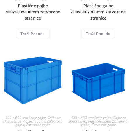
Plastične gajbe
Plastične gajbe
400x600x400mm zatvorene
400x600x360mm zatvorene
stranice
stranice
Traži Ponudu
Traži Ponudu
400 × 600 mm Serije gajbe
,
Gajbe za
400 × 600 mm Serije gajbe
,
Gajbe za
skladištenje
,
Plastične gajbe
,
Zatvorena
skladištenje
,
Plastične gajbe
,
Zatvorena
gajba
,
Zatvorene gajbe
gajba
,
Zatvorene gajbe