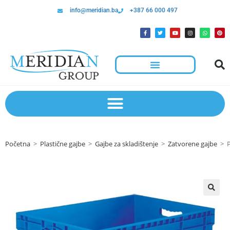
info@meridian.ba
+387 66 000 497
Početna
>
Plastične gajbe
>
Gajbe za skladištenje
>
Zatvorene gajbe
>