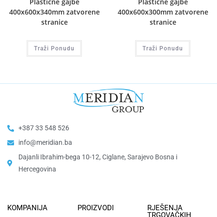
Plastične gajbe
Plastične gajbe
400x600x340mm zatvorene
400x600x300mm zatvorene
stranice
stranice
Traži Ponudu
Traži Ponudu
+387 33 548 526
info@meridian.ba
Dajanli Ibrahim-bega 10-12, Ciglane, Sarajevo Bosna i
Hercegovina​
KOMPANIJA
PROIZVODI
RJEŠENJA
TRGOVAČKIH