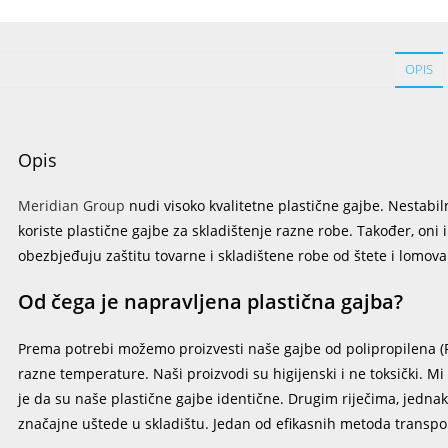
OPIS
Opis
Meridian Group
nudi visoko kvalitetne plastične gajbe. Nestabiln
koriste plastične gajbe za skladištenje razne robe. Također, oni 
obezbjeđuju zaštitu tovarne i skladištene robe od štete i lomov
Od čega je napravljena plastična gajba?
Prema potrebi možemo proizvesti naše gajbe od polipropilena (PP
razne temperature. Naši proizvodi su higijenski i ne toksički. 
je da su naše plastične gajbe identične. Drugim riječima, jednak
značajne uštede u skladištu. Jedan od efikasnih metoda transport