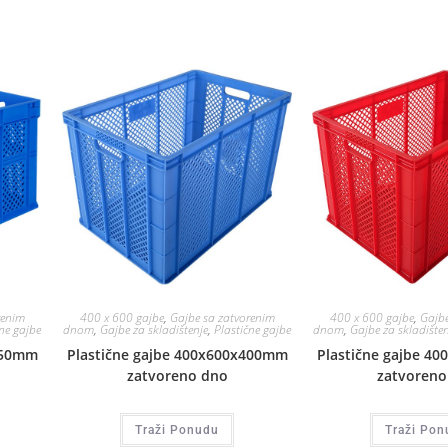
renim
400 x 600 gajbe
,
Gajbe sa zatvorenim
400 x 600 gajbe
,
Gajbe
ne gajbe
dnom
,
Gajbe za skladištenje
,
Plastične gajbe
dnom
,
Gajbe za skladišten
350mm
Plastične gajbe 400x600x400mm
Plastične gajbe 4
zatvoreno dno
zatvoreno
Traži Ponudu
Traži Pon