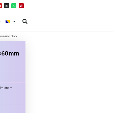
s
tvoreno dno
x360mm
enim dnom