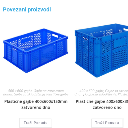
Povezani proizvodi
400 x 600 gajbe
,
Gajbe sa zatvorenim
400 x 600 gajbe
,
Gajbe sa zatvo
dnom
,
Gajbe za skladištenje
,
Plastične gajbe
dnom
,
Gajbe za skladištenje
,
Plastič
Plastične gajbe 400x600x150mm
Plastične gajbe 400x600x
zatvoreno dno
zatvoreno dno
Traži Ponudu
Traži Ponudu