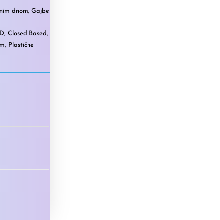
enim dnom
,
Gajbe
KD
,
Closed Based
,
om
,
Plastične