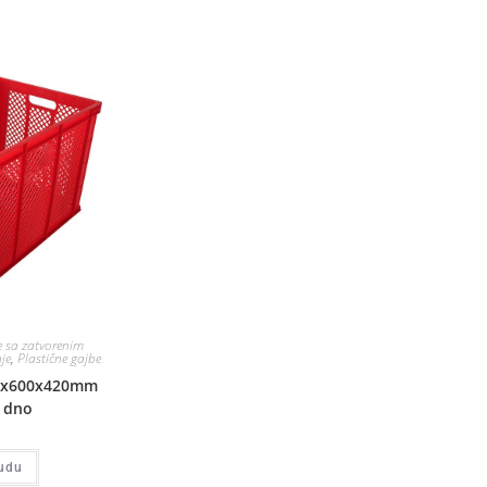
 sa zatvorenim
je
,
Plastične gajbe
00x600x420mm
 dno
udu