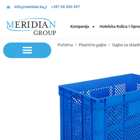
info@meridian.ba
+387 66 000 497
Kompanija
Hotelska Kolica I Opr
Početna
>
Plastične gajbe
>
Gajbe za skladi
Sistem polica | Sistema regala