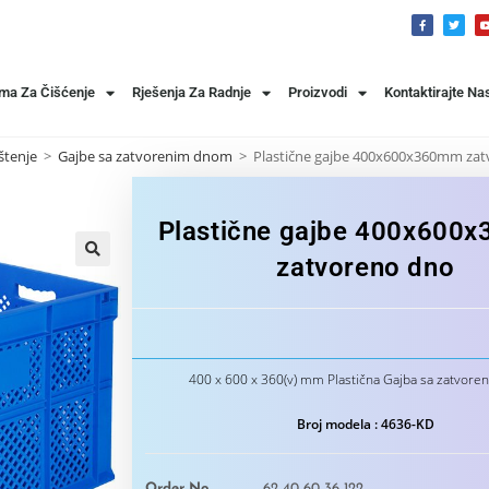
ema Za Čišćenje
Rješenja Za Radnje
Proizvodi
Kontaktirajte Na
štenje
>
Gajbe sa zatvorenim dnom
>
Plastične gajbe 400x600x360mm za
Plastične gajbe 400x600
zatvoreno dno
400 x 600 x 360(v) mm Plastična Gajba sa zatvor
Broj modela : 4636-KD
Order No
62 40 60 36 122