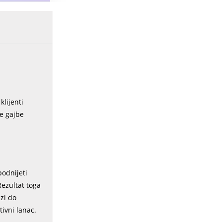
klijenti
ne gajbe
podnijeti
Rezultat toga
zi do
ivni lanac.