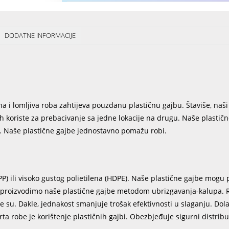
DODATNE INFORMACIJE
a i lomljiva roba zahtijeva pouzdanu plastičnu gajbu. Štaviše, naši 
ih koriste za prebacivanje sa jedne lokacije na drugu. Naše plastič
a. Naše plastične gajbe jednostavno pomažu robi.
) ili visoko gustog polietilena (HDPE). Naše plastične gajbe mogu 
Mi proizvodimo naše plastične gajbe metodom ubrizgavanja-kalupa. 
e su. Dakle, jednakost smanjuje trošak efektivnosti u slaganju. Dola
a robe je korištenje plastičnih gajbi. Obezbjeđuje sigurni distribut