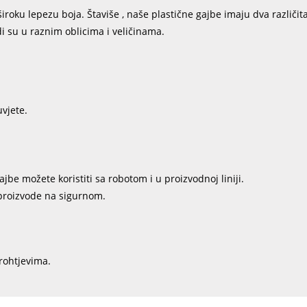
oku lepezu boja. Štaviše , naše plastične gajbe imaju dva različita
i su u raznim oblicima i veličinama.
uvjete.
be možete koristiti sa robotom i u proizvodnoj liniji.
 proizvode na sigurnom.
rohtjevima.