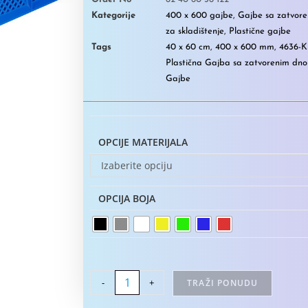
Kategorije
400 x 600 gajbe
,
Gajbe sa zatvor
za skladištenje
,
Plastične gajbe
Tags
40 x 60 cm
,
400 x 600 mm
,
4636-
Plastična Gajba sa zatvorenim dn
Gajbe
OPCIJE MATERIJALA
Izaberite opciju
OPCIJA BOJA
-
+
TRAŽI PONUDU