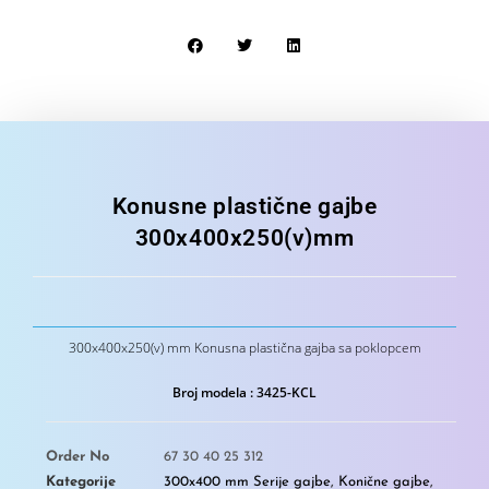
Konusne plastične gajbe
300x400x250(v)mm
300x400x250(v) mm Konusna plastična gajba sa poklopcem
Broj modela :
3425-KCL
Order No
67 30 40 25 312
Kategorije
300x400 mm Serije gajbe
,
Konične gajbe
,