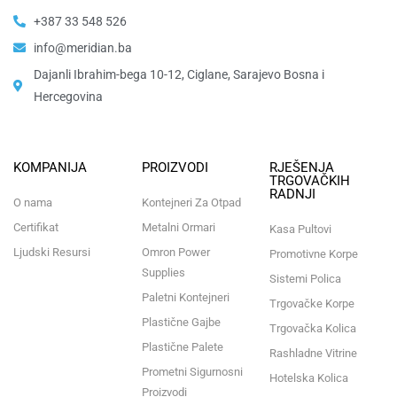
+387 33 548 526
info@meridian.ba
Dajanli Ibrahim-bega 10-12, Ciglane, Sarajevo Bosna i
Hercegovina​
KOMPANIJA
PROIZVODI
RJEŠENJA
TRGOVAČKIH
RADNJI
O nama
Kontejneri Za Otpad
Certifikat
Metalni Ormari
Kasa Pultovi
Ljudski Resursi
Omron Power
Promotivne Korpe
Supplies
Sistemi Polica
Paletni Kontejneri
Trgovačke Korpe
Plastične Gajbe
Trgovačka Kolica
Plastične Palete
Rashladne Vitrine
Prometni Sigurnosni
Hotelska Kolica
Proizvodi