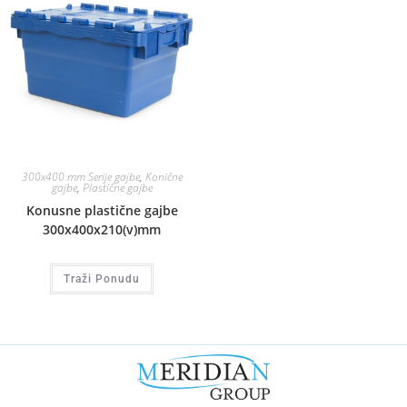
300x400 mm Serije gajbe
,
Konične
gajbe
,
Plastične gajbe
Konusne plastične gajbe
300x400x210(v)mm
Traži Ponudu