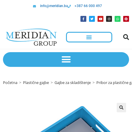
info@meridian.ba
+387 66 000 497
Hotelska Kolica I Oprema Za Čišćenje
Početna
>
Plastične gajbe
>
Gajbe za skladištenje
>
Pribor za plastične g
🔍