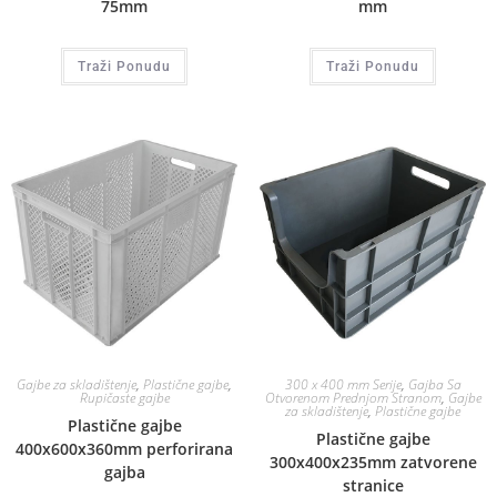
75mm
mm
Traži Ponudu
Traži Ponudu
Gajbe za skladištenje
,
Plastične gajbe
,
300 x 400 mm Serije
,
Gajba Sa
Rupičaste gajbe
Otvorenom Prednjom Stranom
,
Gajbe
za skladištenje
,
Plastične gajbe
Plastične gajbe
Plastične gajbe
400x600x360mm perforirana
300x400x235mm zatvorene
gajba
stranice