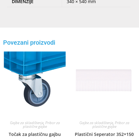
DIMENZIJE
340 × 540 mm
Povezani proizvodi
Gajbe za skladištenje
,
Pribor za
Gajbe za skladištenje
,
Pribor za
plastične gajbe
plastične gajbe
Točak za plastičnu gajbu
Plastični Seperator 352×150