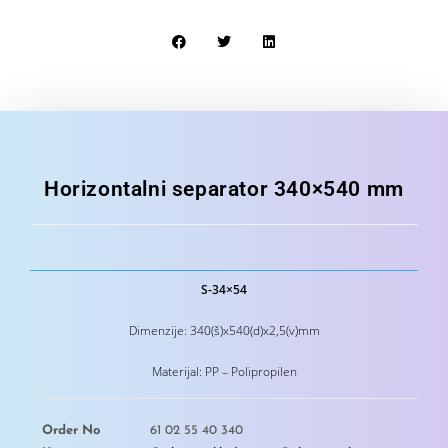
Horizontalni separator 340×540 mm
S-34×54
Dimenzije: 340(š)x540(d)x2,5(v)mm
Materijal: PP – Polipropilen
Order No
61 02 55 40 340