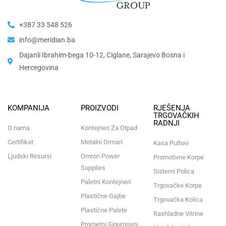
+387 33 548 526
info@meridian.ba
Dajanli Ibrahim-bega 10-12, Ciglane, Sarajevo Bosna i
Hercegovina​
KOMPANIJA
PROIZVODI
RJEŠENJA
TRGOVAČKIH
RADNJI
O nama
Kontejneri Za Otpad
Certifikat
Metalni Ormari
Kasa Pultovi
Ljudski Resursi
Omron Power
Promotivne Korpe
Supplies
Sistemi Polica
Paletni Kontejneri
Trgovačke Korpe
Plastične Gajbe
Trgovačka Kolica
Plastične Palete
Rashladne Vitrine
Prometni Sigurnosni