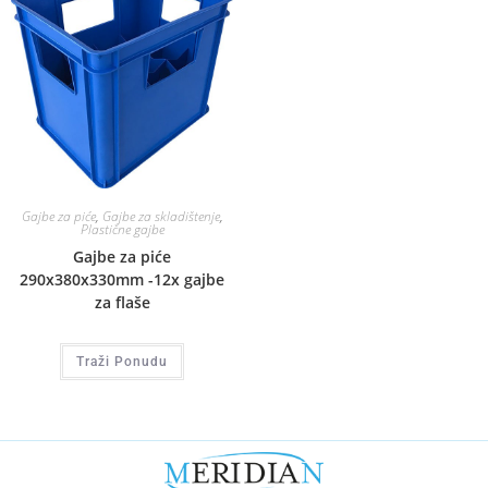
Gajbe za piće
,
Gajbe za skladištenje
,
Plastične gajbe
Gajbe za piće
290x380x330mm -12x gajbe
za flaše
Traži Ponudu