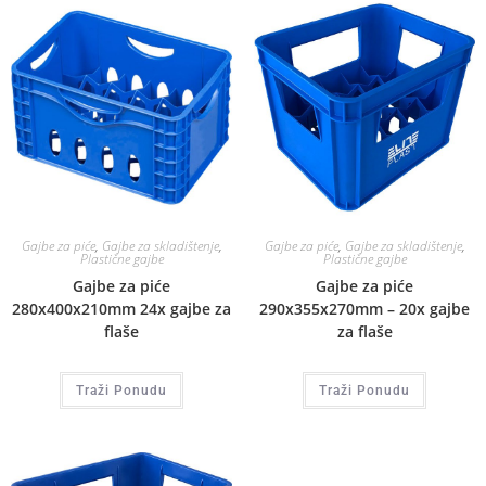
Gajbe za piće
,
Gajbe za skladištenje
,
Gajbe za piće
,
Gajbe za skladištenje
,
Plastične gajbe
Plastične gajbe
Gajbe za piće
Gajbe za piće
280x400x210mm 24x gajbe za
290x355x270mm – 20x gajbe
flaše
za flaše
Traži Ponudu
Traži Ponudu