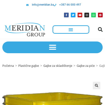
info@meridian.ba
+387 66 000 497
Početna
>
Plastične gajbe
>
Gajbe za skladištenje
>
Gajbe za piće
>
Gajb
🔍