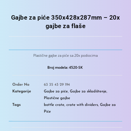
Gajbe za piće 350x428x287mm – 20x
gajbe za flaše
Plastične gajbe za piće sa 20x podiocima
Broj modela: 4520-SK
Order No
63 35 43 29 194
Kategorije
Gajbe za piće
,
Gajbe za skladištenje
,
Plastične gajbe
Tags
bottle crate
,
crate with dividers
,
Gajbe za
Piće