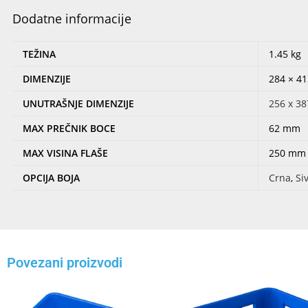
Dodatne informacije
TEŽINA
1.45 kg
DIMENZIJE
284 × 4
UNUTRAŠNJE DIMENZIJE
256 x 3
MAX PREČNIK BOCE
62 mm
MAX VISINA FLAŠE
250 mm
OPCIJA BOJA
Crna
,
Si
Povezani proizvodi