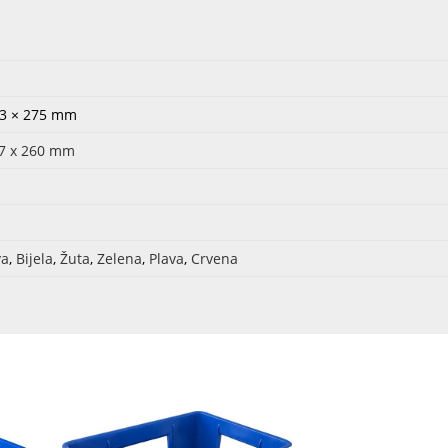
13 × 275 mm
87 x 260 mm
va
,
Bijela
,
Žuta
,
Zelena
,
Plava
,
Crvena