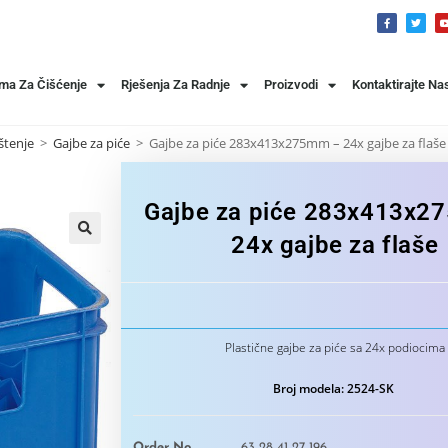
ema Za Čišćenje
Rješenja Za Radnje
Proizvodi
Kontaktirajte Na
štenje
>
Gajbe za piće
>
Gajbe za piće 283x413x275mm – 24x gajbe za flaše
Gajbe za piće 283x413x2
24x gajbe za flaše
🔍
Plastične gajbe za piće sa 24x podiocima
Broj modela: 2524-SK
Order No
63 28 41 27 196