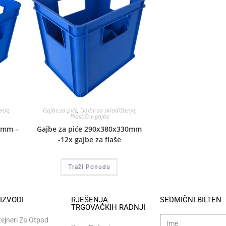
enje
,
Gajbe za piće
,
Gajbe za skladištenje
,
Plastične gajbe
0mm –
Gajbe za piće 290x380x330mm
-12x gajbe za flaše
Traži Ponudu
IZVODI
RJEŠENJA
SEDMIČNI BILTEN
TRGOVAČKIH RADNJI
ejneri Za Otpad