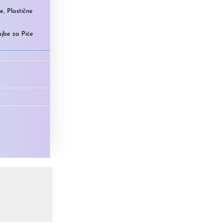
je
,
Plastične
jbe za Piće