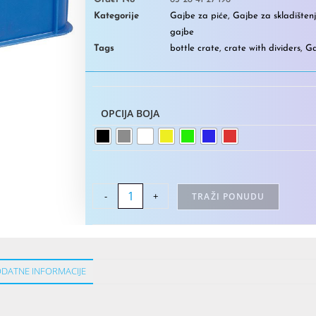
Kategorije
Gajbe za piće
,
Gajbe za skladišten
gajbe
Tags
bottle crate
,
crate with dividers
,
Ga
OPCIJA BOJA
-
+
TRAŽI PONUDU
DATNE INFORMACIJE