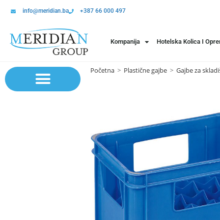
info@meridian.ba
+387 66 000 497
Kompanija
Hotelska Kolica I Opr
Početna
>
Plastične gajbe
>
Gajbe za skladi
Sistem polica | Sistema regala