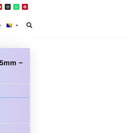
s
75mm –