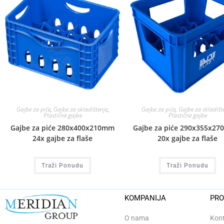
Gajbe za piće
,
Gajbe za skladištenje
,
Gajbe za piće
,
Gajbe za skladišt
Plastične gajbe
Plastične gajbe
Gajbe za piće 280x400x210mm
Gajbe za piće 290x355x27
24x gajbe za flaše
20x gajbe za flaše
Traži Ponudu
Traži Ponudu
KOMPANIJA
PRO
O nama
Kont