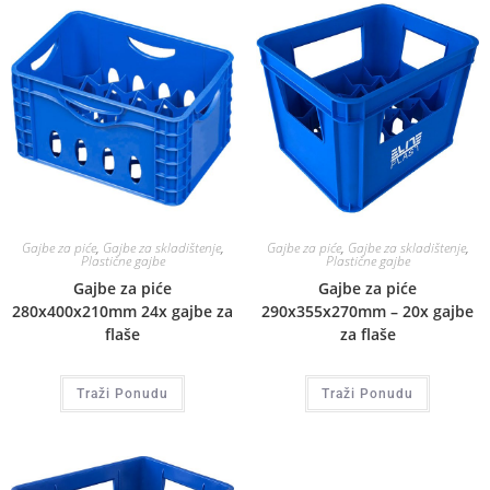
Gajbe za piće
,
Gajbe za skladištenje
,
Gajbe za piće
,
Gajbe za skladištenje
,
Plastične gajbe
Plastične gajbe
Gajbe za piće
Gajbe za piće
280x400x210mm 24x gajbe za
290x355x270mm – 20x gajbe
flaše
za flaše
Traži Ponudu
Traži Ponudu