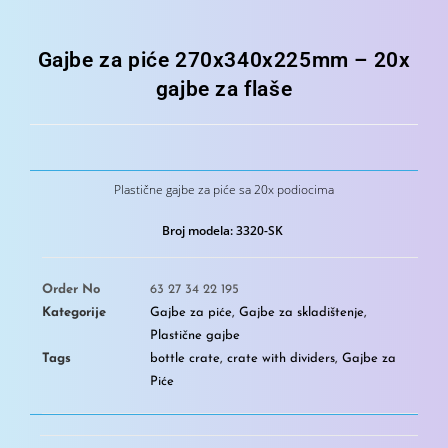
Gajbe za piće 270x340x225mm – 20x
gajbe za flaše
Plastične gajbe za piće sa 20x podiocima
Broj modela: 3320-SK
Order No
63 27 34 22 195
Kategorije
Gajbe za piće
,
Gajbe za skladištenje
,
Plastične gajbe
Tags
bottle crate
,
crate with dividers
,
Gajbe za
Piće