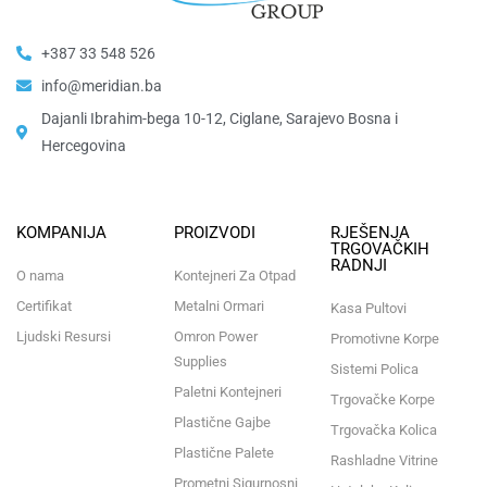
+387 33 548 526
info@meridian.ba
Dajanli Ibrahim-bega 10-12, Ciglane, Sarajevo Bosna i
Hercegovina​
KOMPANIJA
PROIZVODI
RJEŠENJA
TRGOVAČKIH
RADNJI
O nama
Kontejneri Za Otpad
Certifikat
Metalni Ormari
Kasa Pultovi
Ljudski Resursi
Omron Power
Promotivne Korpe
Supplies
Sistemi Polica
Paletni Kontejneri
Trgovačke Korpe
Plastične Gajbe
Trgovačka Kolica
Plastične Palete
Rashladne Vitrine
Prometni Sigurnosni