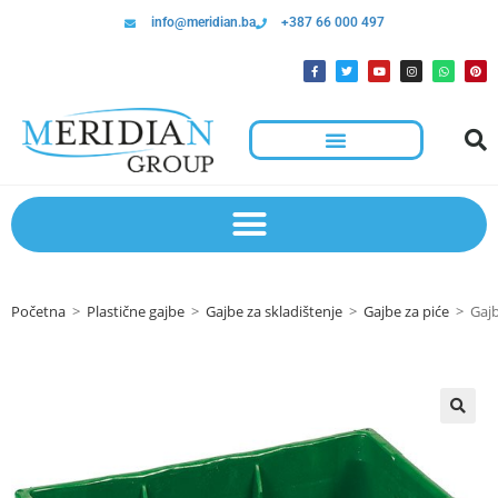
info@meridian.ba
+387 66 000 497
Početna
>
Plastične gajbe
>
Gajbe za skladištenje
>
Gajbe za piće
>
Gajb