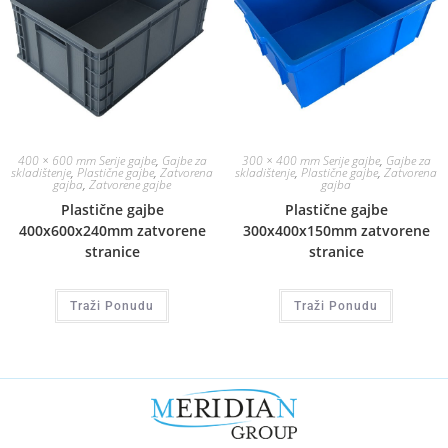
400 × 600 mm Serije gajbe
,
Gajbe za
300 × 400 mm Serije gajbe
,
Gajbe za
skladištenje
,
Plastične gajbe
,
Zatvorena
skladištenje
,
Plastične gajbe
,
Zatvorena
gajba
,
Zatvorene gajbe
gajba
Plastične gajbe
Plastične gajbe
400x600x240mm zatvorene
300x400x150mm zatvorene
stranice
stranice
Traži Ponudu
Traži Ponudu