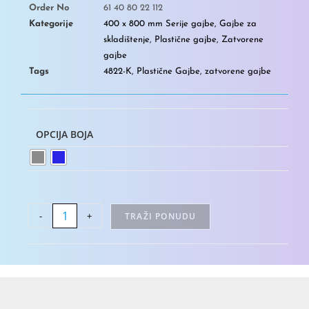
Order No
61 40 80 22 112
Kategorije
400 x 800 mm Serije gajbe
,
Gajbe za
skladištenje
,
Plastične gajbe
,
Zatvorene
gajbe
Tags
4822-K
,
Plastične Gajbe
,
zatvorene gajbe
OPCIJA BOJA
-
+
TRAŽI PONUDU