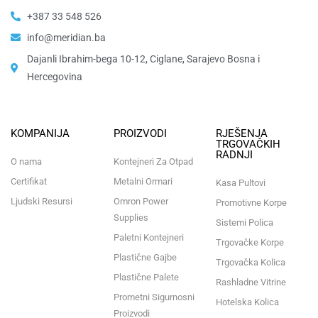
+387 33 548 526
info@meridian.ba
Dajanli Ibrahim-bega 10-12, Ciglane, Sarajevo Bosna i
Hercegovina​
KOMPANIJA
PROIZVODI
RJEŠENJA
TRGOVAČKIH
RADNJI
O nama
Kontejneri Za Otpad
Certifikat
Metalni Ormari
Kasa Pultovi
Ljudski Resursi
Omron Power
Promotivne Korpe
Supplies
Sistemi Polica
Paletni Kontejneri
Trgovačke Korpe
Plastične Gajbe
Trgovačka Kolica
Plastične Palete
Rashladne Vitrine
Prometni Sigurnosni
Hotelska Kolica
Proizvodi