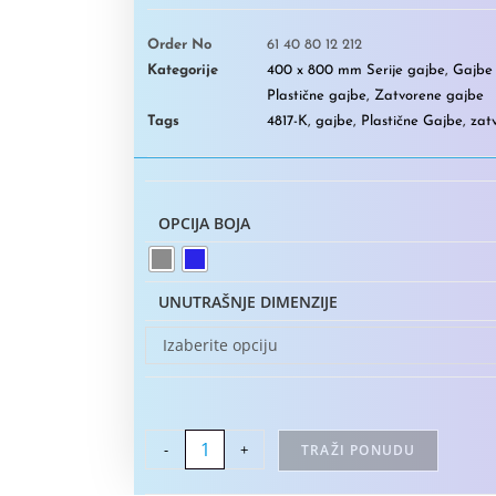
Order No
61 40 80 12 212
Kategorije
400 x 800 mm Serije gajbe
,
Gajbe 
Plastične gajbe
,
Zatvorene gajbe
Tags
4817-K
,
gajbe
,
Plastične Gajbe
,
zat
OPCIJA BOJA
UNUTRAŠNJE DIMENZIJE
Izaberite opciju
-
+
TRAŽI PONUDU