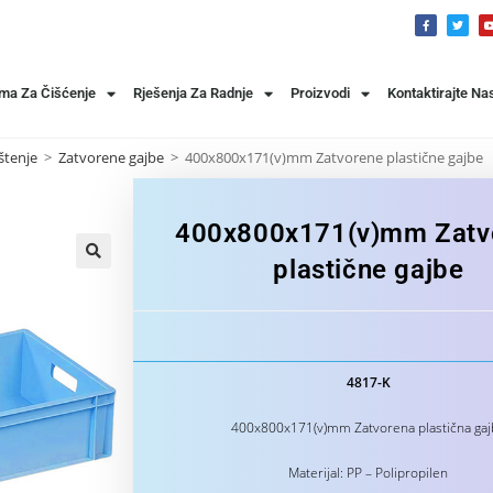
ema Za Čišćenje
Rješenja Za Radnje
Proizvodi
Kontaktirajte Na
štenje
>
Zatvorene gajbe
>
400x800x171(v)mm Zatvorene plastične gajbe
400x800x171(v)mm Zatv
plastične gajbe
4817-K
400x800x171(v)mm Zatvorena plastična gaj
Materijal: PP – Polipropilen