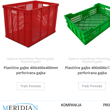
Gajbe za skladištenje
,
Plastične gajbe
,
Gajbe za skladištenje
,
Plastične 
Rupičaste gajbe
Rupičaste gajbe
Plastične gajbe 400x600x400mm
Plastične gajbe 400x600x
perforirana gajba
perforirana gajba
Traži Ponudu
Traži Ponudu
KOMPANIJA
PRO