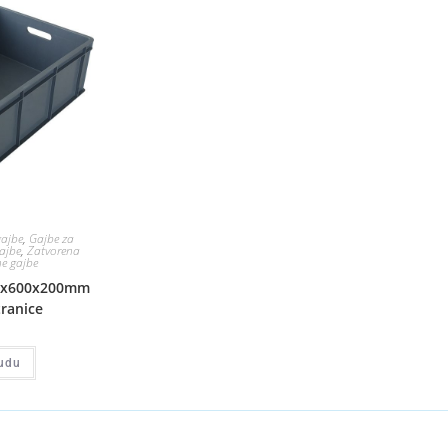
gajbe
,
Gajbe za
gajbe
,
Zatvorena
e gajbe
00x600x200mm
tranice
udu