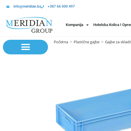
info@meridian.ba
+387 66 000 497
Kompanija
Hotelska Kolica I Opr
Početna
>
Plastične gajbe
>
Gajbe za skladi
Sistem polica | Sistema regala