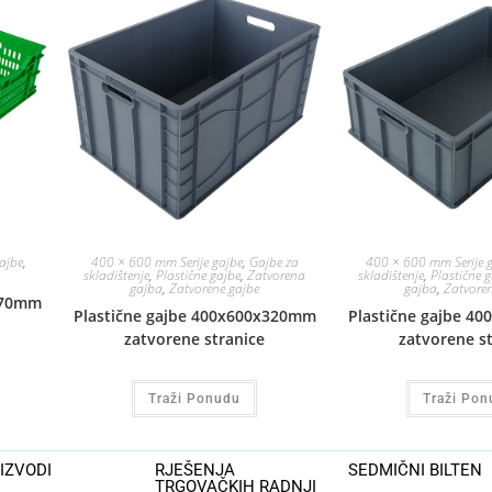
gajbe
,
400 × 600 mm Serije gajbe
,
Gajbe za
400 × 600 mm Serije 
skladištenje
,
Plastične gajbe
,
Zatvorena
skladištenje
,
Plastične 
gajba
,
Zatvorene gajbe
gajba
,
Zatvoren
170mm
Plastične gajbe 400x600x320mm
Plastične gajbe 4
zatvorene stranice
zatvorene s
Traži Ponudu
Traži Pon
IZVODI
RJEŠENJA
SEDMIČNI BILTEN
TRGOVAČKIH RADNJI