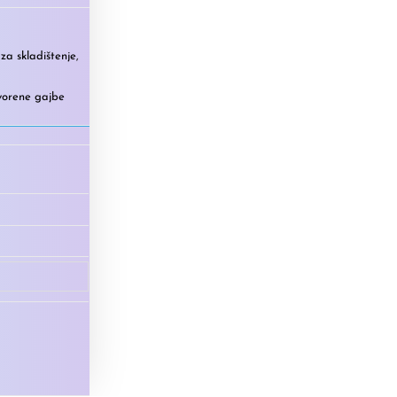
za skladištenje
,
vorene gajbe