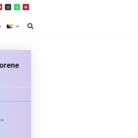
s
orene
ba