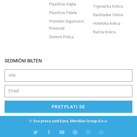
Plastične Gajbe
Trgovačka Kolica
Plastične Palete
Rashladne Vitrine
Prometni Sigurnosni
Hotelska Kolica
Proizvodi
Ručna Kolica
Sistemi Polica
SEDMIČNI BILTEN
PRETPLATI SE
© Sva prava zadržana, Meridian Group d.o.o.