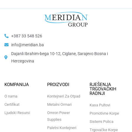
+387 33 548 526
info@meridian.ba
Dajanli Ibrahim-bega 10-12, Ciglane, Sarajevo Bosna i
Hercegovina​
KOMPANIJA
PROIZVODI
RJEŠENJA
TRGOVAČKIH
RADNJI
O nama
Kontejneri Za Otpad
Certifikat
Metalni Ormari
Kasa Pultovi
Ljudski Resursi
Omron Power
Promotivne Korpe
Supplies
Sistemi Polica
Paletni Kontejneri
Trgovačke Korpe