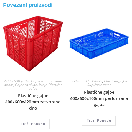
Povezani proizvodi
400 x 600 gajbe
,
Gajbe sa zatvorenim
Gajbe za skladištenje
,
Plastične gajbe
,
dnom
,
Gajbe za skladištenje
,
Plastične
Rupičaste gajbe
gajbe
Plastične gajbe
Plastične gajbe
400x600x100mm perforirana
400x600x420mm zatvoreno
gajba
dno
Traži Ponudu
Traži Ponudu