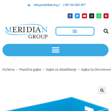
info@meridian.ba
+387 66 000 497
Početna
>
Plastične gajbe
>
Gajbe za skladištenje
>
Gajba Sa Otvoreno