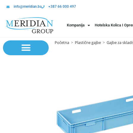
info@meridian.ba
+387 66 000 497
Kompanija
Hotelska Kolica I Opr
Početna
>
Plastične gajbe
>
Gajbe za skladi
Sistem polica | Sistema regala