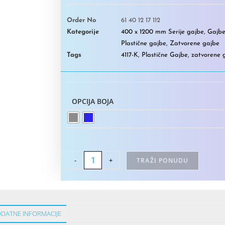
Order No
61 40 12 17 112
Kategorije
400 x 1200 mm Serije gajbe
,
Gajbe
Plastične gajbe
,
Zatvorene gajbe
Tags
4117-K
,
Plastične Gajbe
,
zatvorene 
OPCIJA BOJA
-
+
TRAŽI PONUDU
DATNE INFORMACIJE