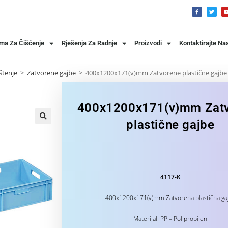
ema Za Čišćenje
Rješenja Za Radnje
Proizvodi
Kontaktirajte Na
štenje
>
Zatvorene gajbe
>
400x1200x171(v)mm Zatvorene plastične gajbe
400x1200x171(v)mm Zat
plastične gajbe
4117-K
400x1200x171(v)mm Zatvorena plastična ga
Materijal: PP – Polipropilen