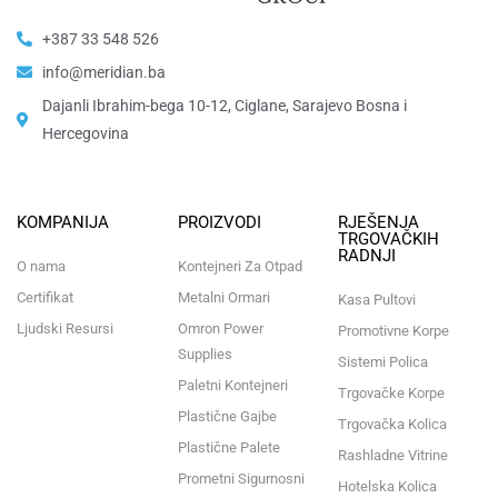
+387 33 548 526
info@meridian.ba
Dajanli Ibrahim-bega 10-12, Ciglane, Sarajevo Bosna i
Hercegovina​
KOMPANIJA
PROIZVODI
RJEŠENJA
TRGOVAČKIH
RADNJI
O nama
Kontejneri Za Otpad
Certifikat
Metalni Ormari
Kasa Pultovi
Ljudski Resursi
Omron Power
Promotivne Korpe
Supplies
Sistemi Polica
Paletni Kontejneri
Trgovačke Korpe
Plastične Gajbe
Trgovačka Kolica
Plastične Palete
Rashladne Vitrine
Prometni Sigurnosni
Hotelska Kolica