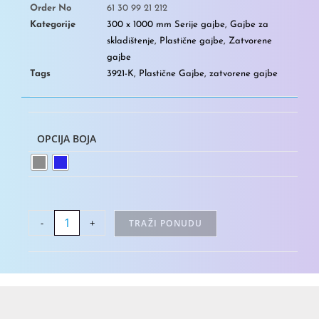
Order No
61 30 99 21 212
Kategorije
300 x 1000 mm Serije gajbe
,
Gajbe za
skladištenje
,
Plastične gajbe
,
Zatvorene
gajbe
Tags
3921-K
,
Plastične Gajbe
,
zatvorene gajbe
OPCIJA BOJA
-
+
TRAŽI PONUDU