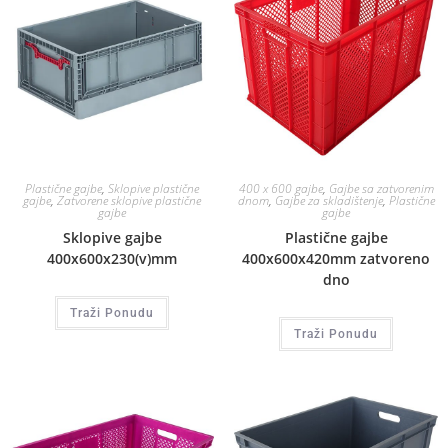
Plastične gajbe
,
Sklopive plastične
400 x 600 gajbe
,
Gajbe sa zatvorenim
gajbe
,
Zatvorene sklopive plastične
dnom
,
Gajbe za skladištenje
,
Plastične
gajbe
gajbe
Sklopive gajbe
Plastične gajbe
400x600x230(v)mm
400x600x420mm zatvoreno
dno
Traži Ponudu
Traži Ponudu