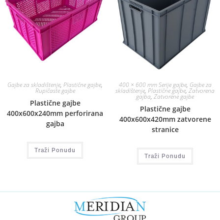
Gajbe za skladištenje
,
Plastične gajbe
,
400 × 600 mm Serije gajbe
,
Gajbe za
Rupičaste gajbe
skladištenje
,
Plastične gajbe
,
Zatvorena
gajba
,
Zatvorene gajbe
Plastične gajbe
Plastične gajbe
400x600x240mm perforirana
400x600x420mm zatvorene
gajba
stranice
Traži Ponudu
Traži Ponudu