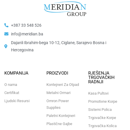
+387 33 548 526
info@meridian.ba
Dajanli Ibrahim-bega 10-12, Ciglane, Sarajevo Bosna i
Hercegovina​
KOMPANIJA
PROIZVODI
RJEŠENJA
TRGOVAČKIH
RADNJI
O nama
Kontejneri Za Otpad
Certifikat
Metalni Ormari
Kasa Pultovi
Ljudski Resursi
Omron Power
Promotivne Korpe
Supplies
Sistemi Polica
Paletni Kontejneri
Trgovačke Korpe
Plastične Gajbe
Trgovačka Kolica