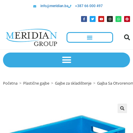
info@meridian.ba
+387 66 000 497
Početna
>
Plastične gajbe
>
Gajbe za skladištenje
>
Gajba Sa Otvoreno