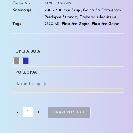
Order No
61 20 30 20 412
Kategorije
200 x 300 mm Serije
,
Gajba Sa Otvorenom
Prednjom Stranom
,
Gajbe za skladištenje
Tags
2320-AK
,
Plastična Gajba
,
Plastične Gajbe
OPCIJA BOJA
POKLOPAC
Izaberite opciju
-
+
TRAŽI PONUDU