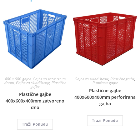
400 x 600 gajbe
,
Gajbe sa zatvorenim
Gajbe za skladištenje
,
Plastične gajbe
,
dnom
,
Gajbe za skladištenje
,
Plastične
Rupičaste gajbe
gajbe
Plastične gajbe
Plastične gajbe
400x600x400mm perforirana
400x600x400mm zatvoreno
gajba
dno
Traži Ponudu
Traži Ponudu