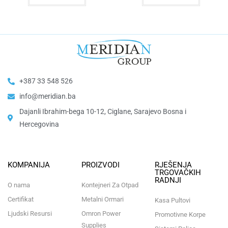
+387 33 548 526
info@meridian.ba
Dajanli Ibrahim-bega 10-12, Ciglane, Sarajevo Bosna i
Hercegovina​
KOMPANIJA
PROIZVODI
RJEŠENJA
TRGOVAČKIH
RADNJI
O nama
Kontejneri Za Otpad
Certifikat
Metalni Ormari
Kasa Pultovi
Ljudski Resursi
Omron Power
Promotivne Korpe
Supplies