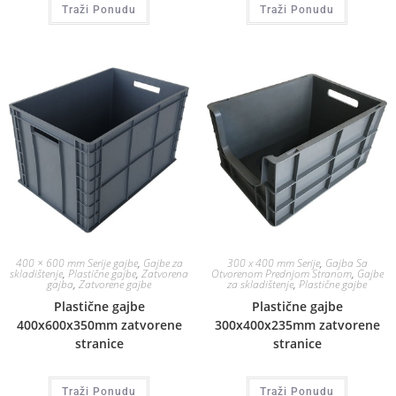
Traži Ponudu
Traži Ponudu
400 × 600 mm Serije gajbe
,
Gajbe za
300 x 400 mm Serije
,
Gajba Sa
skladištenje
,
Plastične gajbe
,
Zatvorena
Otvorenom Prednjom Stranom
,
Gajbe
gajba
,
Zatvorene gajbe
za skladištenje
,
Plastične gajbe
Plastične gajbe
Plastične gajbe
400x600x350mm zatvorene
300x400x235mm zatvorene
stranice
stranice
Traži Ponudu
Traži Ponudu