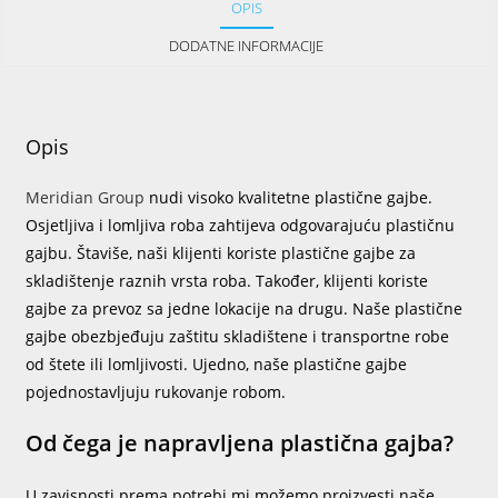
OPIS
DODATNE INFORMACIJE
Opis
Meridian Group
nudi visoko kvalitetne plastične gajbe.
Osjetljiva i lomljiva roba zahtijeva odgovarajuću plastičnu
gajbu. Štaviše, naši klijenti koriste plastične gajbe za
skladištenje raznih vrsta roba. Također, klijenti koriste
gajbe za prevoz sa jedne lokacije na drugu. Naše plastične
gajbe obezbjeđuju zaštitu skladištene i transportne robe
od štete ili lomljivosti. Ujedno, naše plastične gajbe
pojednostavljuju rukovanje robom.
Od čega je napravljena plastična gajba?
U zavisnosti prema potrebi mi možemo proizvesti naše