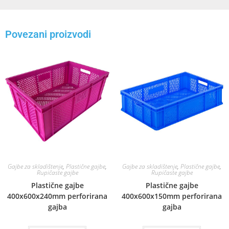
Povezani proizvodi
Gajbe za skladištenje
,
Plastične gajbe
,
Gajbe za skladištenje
,
Plastične gajbe
,
Rupičaste gajbe
Rupičaste gajbe
Plastične gajbe
Plastične gajbe
400x600x240mm perforirana
400x600x150mm perforirana
gajba
gajba