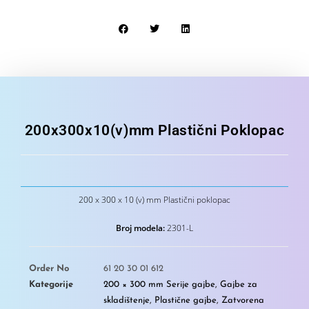
200x300x10(v)mm Plastični Poklopac
200 x 300 x 10 (v) mm Plastični poklopac
Broj modela:
2301-L
Order No
61 20 30 01 612
Kategorije
200 × 300 mm Serije gajbe
,
Gajbe za
skladištenje
,
Plastične gajbe
,
Zatvorena