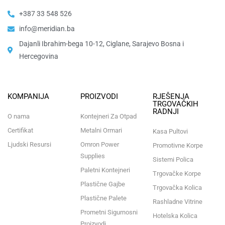
+387 33 548 526
info@meridian.ba
Dajanli Ibrahim-bega 10-12, Ciglane, Sarajevo Bosna i
Hercegovina​
KOMPANIJA
PROIZVODI
RJEŠENJA
TRGOVAČKIH
RADNJI
O nama
Kontejneri Za Otpad
Certifikat
Metalni Ormari
Kasa Pultovi
Ljudski Resursi
Omron Power
Promotivne Korpe
Supplies
Sistemi Polica
Paletni Kontejneri
Trgovačke Korpe
Plastične Gajbe
Trgovačka Kolica
Plastične Palete
Rashladne Vitrine
Prometni Sigurnosni
Hotelska Kolica
Proizvodi