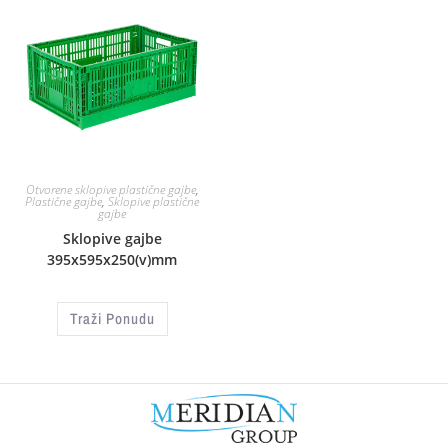
Otvorene sklopive plastične gajbe
,
Plastične gajbe
,
Sklopive plastične
gajbe
Sklopive gajbe
395x595x250(v)mm
Traži Ponudu