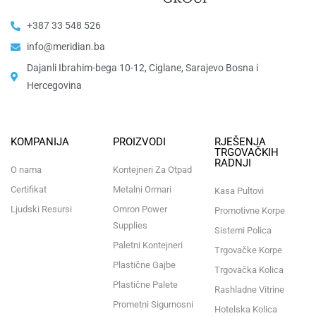
+387 33 548 526
info@meridian.ba
Dajanli Ibrahim-bega 10-12, Ciglane, Sarajevo Bosna i
Hercegovina​
KOMPANIJA
PROIZVODI
RJEŠENJA
TRGOVAČKIH
RADNJI
O nama
Kontejneri Za Otpad
Certifikat
Metalni Ormari
Kasa Pultovi
Ljudski Resursi
Omron Power
Promotivne Korpe
Supplies
Sistemi Polica
Paletni Kontejneri
Trgovačke Korpe
Plastične Gajbe
Trgovačka Kolica
Plastične Palete
Rashladne Vitrine
Prometni Sigurnosni
Hotelska Kolica