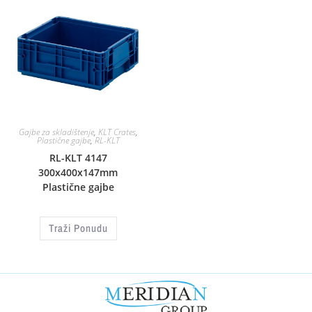
Gajbe za skladištenje
,
KLT Crates
,
Plastične gajbe
,
RL-KLT
RL-KLT 4147
300x400x147mm
Plastične gajbe
Traži Ponudu