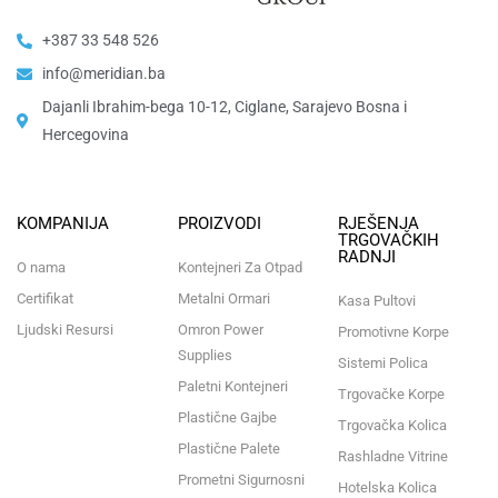
+387 33 548 526
info@meridian.ba
Dajanli Ibrahim-bega 10-12, Ciglane, Sarajevo Bosna i
Hercegovina​
KOMPANIJA
PROIZVODI
RJEŠENJA
TRGOVAČKIH
RADNJI
O nama
Kontejneri Za Otpad
Certifikat
Metalni Ormari
Kasa Pultovi
Ljudski Resursi
Omron Power
Promotivne Korpe
Supplies
Sistemi Polica
Paletni Kontejneri
Trgovačke Korpe
Plastične Gajbe
Trgovačka Kolica
Plastične Palete
Rashladne Vitrine
Prometni Sigurnosni
Hotelska Kolica