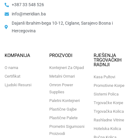
+387 33 548 526
info@meridian.ba
Dajanli Ibrahim-bega 10-12, Ciglane, Sarajevo Bosna i
Hercegovina​
KOMPANIJA
PROIZVODI
RJEŠENJA
TRGOVAČKIH
RADNJI
O nama
Kontejneri Za Otpad
Certifikat
Metalni Ormari
Kasa Pultovi
Ljudski Resursi
Omron Power
Promotivne Korpe
Supplies
Sistemi Polica
Paletni Kontejneri
Trgovačke Korpe
Plastične Gajbe
Trgovačka Kolica
Plastične Palete
Rashladne Vitrine
Prometni Sigurnosni
Hotelska Kolica
Proizvodi
Ručna Kolica