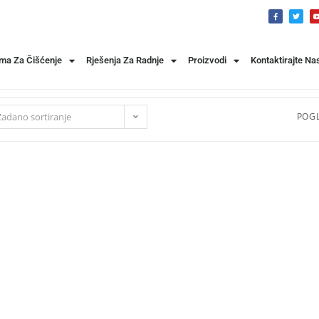
ema Za Čišćenje
Rješenja Za Radnje
Proizvodi
Kontaktirajte Na
Zadano sortiranje
POGL