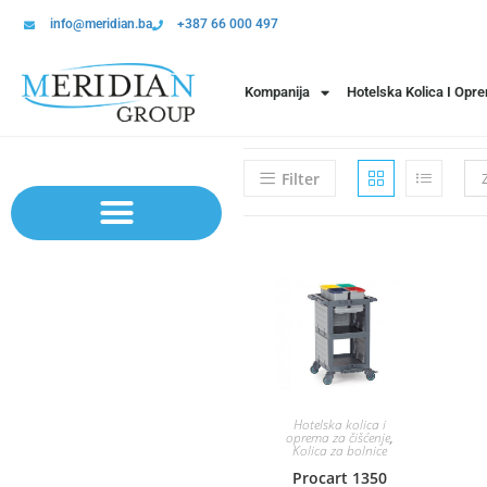
info@meridian.ba
+387 66 000 497
Kompanija
Hotelska Kolica I Opr
Filter
Sistem polica | Sistema regala
Hotelska kolica i
oprema za čišćenje
,
Kolica za bolnice
Procart 1350