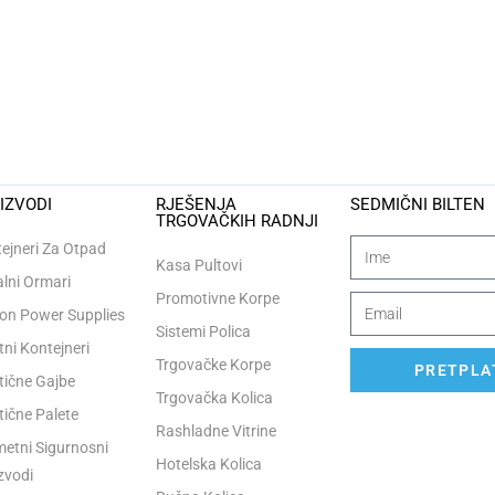
IZVODI
RJEŠENJA
SEDMIČNI BILTEN
TRGOVAČKIH RADNJI
ejneri Za Otpad
Kasa Pultovi
lni Ormari
Promotivne Korpe
n Power Supplies
Sistemi Polica
tni Kontejneri
Trgovačke Korpe
PRETPLAT
tične Gajbe
Trgovačka Kolica
tične Palete
Rashladne Vitrine
etni Sigurnosni
Hotelska Kolica
zvodi