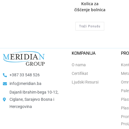
Kolica za
čišćenje bolnica
Traži Ponudu
KOMPANIJA
PRO
O nama
Kont
Certifikat
Meta
+387 33 548 526
Ljudski Resursi
Omro
info@meridian.ba
Pale
Dajanli Ibrahim-bega 10-12,
Ciglane, Sarajevo Bosna i
Plas
Hercegovina​
Plas
Prom
Proi