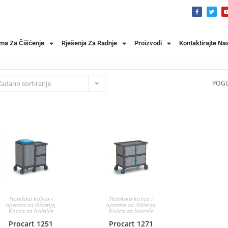
ema Za Čišćenje
Rješenja Za Radnje
Proizvodi
Kontaktirajte Na
Zadano sortiranje
POGL
Hotelska kolica i
Hotelska kolica i
oprema za čišćenje
,
oprema za čišćenje
,
Kolica za bolnice
Kolica za bolnice
Procart 1251
Procart 1271