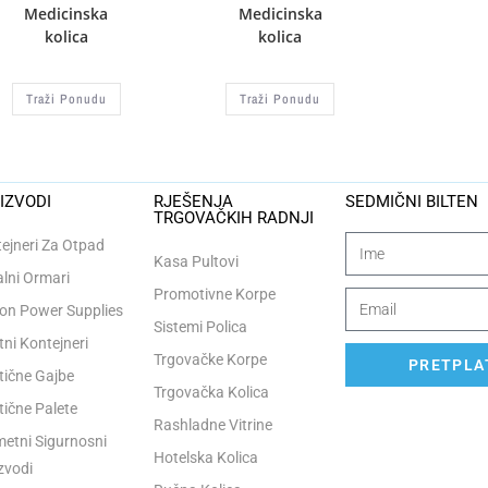
Medicinska
Medicinska
kolica
kolica
Traži Ponudu
Traži Ponudu
IZVODI
RJEŠENJA
SEDMIČNI BILTEN
TRGOVAČKIH RADNJI
ejneri Za Otpad
Kasa Pultovi
lni Ormari
Promotivne Korpe
n Power Supplies
Sistemi Polica
tni Kontejneri
Trgovačke Korpe
PRETPLAT
tične Gajbe
Trgovačka Kolica
tične Palete
Rashladne Vitrine
etni Sigurnosni
Hotelska Kolica
zvodi