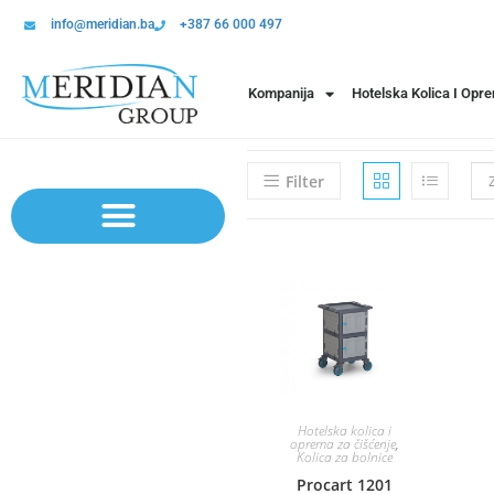
info@meridian.ba
+387 66 000 497
Kompanija
Hotelska Kolica I Opr
Filter
Sistem polica | Sistema regala
Hotelska kolica i
oprema za čišćenje
,
Kolica za bolnice
Procart 1201