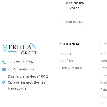
Medicinska
kolica
Traži Ponudu
KOMPANIJA
PRO
O nama
Kont
Certifikat
Meta
+387 33 548 526
Ljudski Resursi
Omro
info@meridian.ba
Pale
Dajanli Ibrahim-bega 10-12,
Ciglane, Sarajevo Bosna i
Plas
Hercegovina​
Plas
Prom
Proi