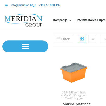
info@meridian.ba
+387 66 000 497
Kompanija
Hotelska Kolica I Opr
Filter
Sistem polica | Sistema regala
225×295 mm Serije
gajbe
,
Konične gajbe
,
Plastične gajbe
Konusne plastične