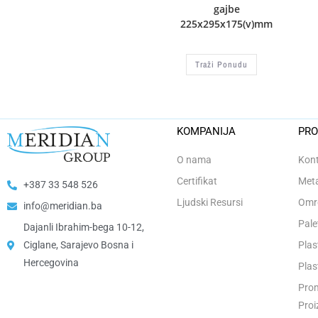
gajbe
225x295x175(v)mm
Traži Ponudu
KOMPANIJA
PRO
O nama
Kont
Certifikat
Meta
+387 33 548 526
Ljudski Resursi
Omro
info@meridian.ba
Pale
Dajanli Ibrahim-bega 10-12,
Ciglane, Sarajevo Bosna i
Plas
Hercegovina​
Plas
Prom
Proi