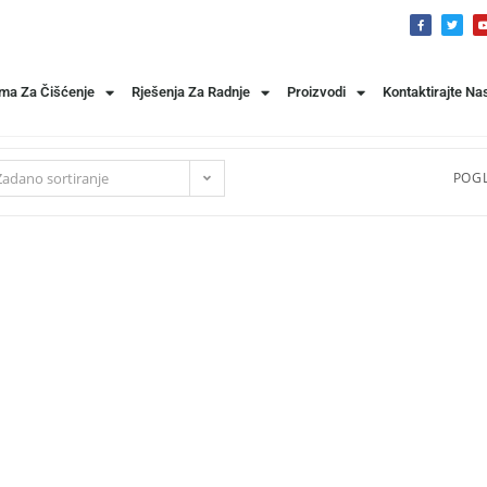
ema Za Čišćenje
Rješenja Za Radnje
Proizvodi
Kontaktirajte Na
Zadano sortiranje
POGL