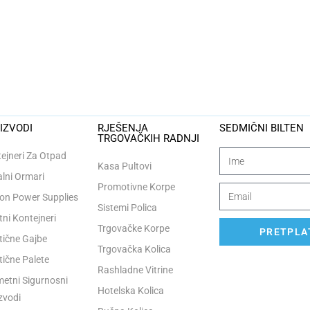
IZVODI
RJEŠENJA
SEDMIČNI BILTEN
TRGOVAČKIH RADNJI
ejneri Za Otpad
Kasa Pultovi
lni Ormari
Promotivne Korpe
n Power Supplies
Sistemi Polica
tni Kontejneri
Trgovačke Korpe
PRETPLAT
tične Gajbe
Trgovačka Kolica
tične Palete
Rashladne Vitrine
etni Sigurnosni
Hotelska Kolica
zvodi