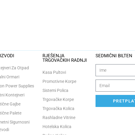
IZVODI
RJEŠENJA
SEDMIČNI BILTEN
TRGOVAČKIH RADNJI
ejneri Za Otpad
Kasa Pultovi
lni Ormari
Promotivne Korpe
n Power Supplies
Sistemi Polica
tni Kontejneri
Trgovačke Korpe
PRETPLAT
tične Gajbe
Trgovačka Kolica
tične Palete
Rashladne Vitrine
etni Sigurnosni
Hotelska Kolica
zvodi