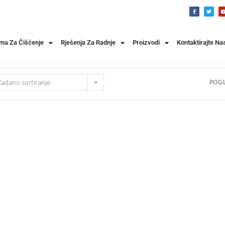
ema Za Čišćenje
Rješenja Za Radnje
Proizvodi
Kontaktirajte Na
Zadano sortiranje
POGL