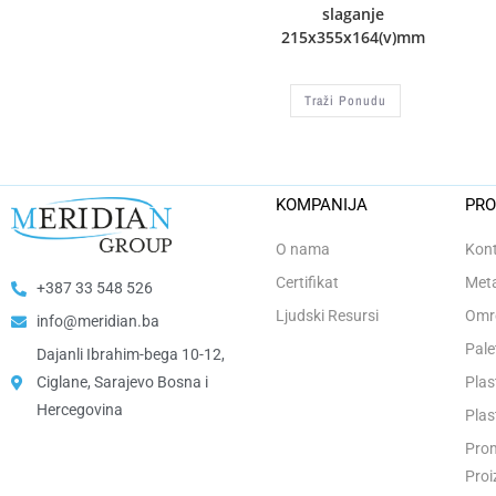
slaganje
215x355x164(v)mm
Traži Ponudu
KOMPANIJA
PRO
O nama
Kont
Certifikat
Meta
+387 33 548 526
Ljudski Resursi
Omro
info@meridian.ba
Pale
Dajanli Ibrahim-bega 10-12,
Ciglane, Sarajevo Bosna i
Plas
Hercegovina​
Plas
Prom
Proi