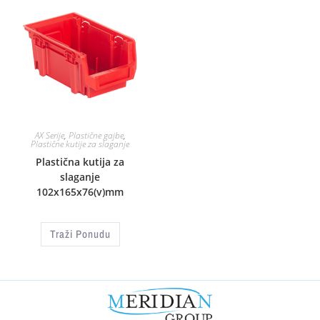
AX Serije
,
Plastične gajbe
,
Plastične kutije za slaganje
Plastična kutija za
slaganje
102x165x76(v)mm
Traži Ponudu