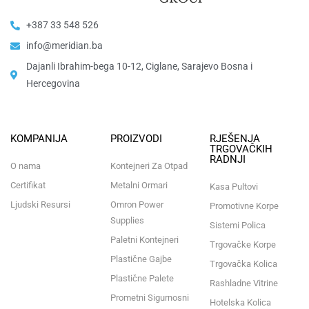
+387 33 548 526
info@meridian.ba
Dajanli Ibrahim-bega 10-12, Ciglane, Sarajevo Bosna i
Hercegovina​
KOMPANIJA
PROIZVODI
RJEŠENJA
TRGOVAČKIH
RADNJI
O nama
Kontejneri Za Otpad
Certifikat
Metalni Ormari
Kasa Pultovi
Ljudski Resursi
Omron Power
Promotivne Korpe
Supplies
Sistemi Polica
Paletni Kontejneri
Trgovačke Korpe
Plastične Gajbe
Trgovačka Kolica
Plastične Palete
Rashladne Vitrine
Prometni Sigurnosni
Hotelska Kolica