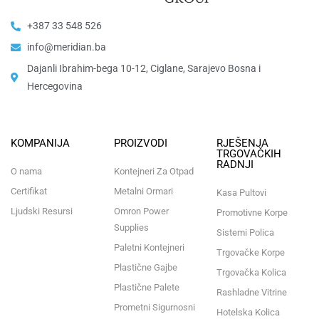
+387 33 548 526
info@meridian.ba
Dajanli Ibrahim-bega 10-12, Ciglane, Sarajevo Bosna i
Hercegovina​
KOMPANIJA
PROIZVODI
RJEŠENJA
TRGOVAČKIH
RADNJI
O nama
Kontejneri Za Otpad
Certifikat
Metalni Ormari
Kasa Pultovi
Ljudski Resursi
Omron Power
Promotivne Korpe
Supplies
Sistemi Polica
Paletni Kontejneri
Trgovačke Korpe
Plastične Gajbe
Trgovačka Kolica
Plastične Palete
Rashladne Vitrine
Prometni Sigurnosni
Hotelska Kolica