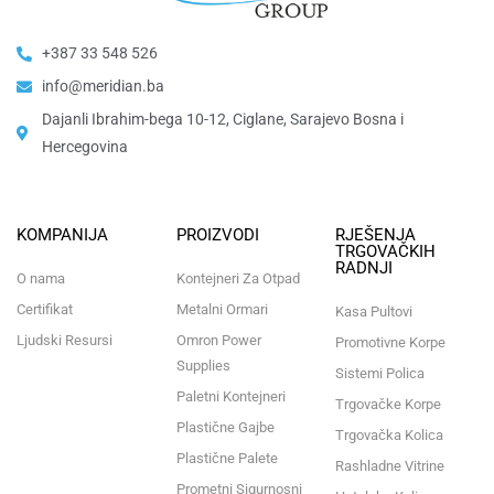
+387 33 548 526
info@meridian.ba
Dajanli Ibrahim-bega 10-12, Ciglane, Sarajevo Bosna i
Hercegovina​
KOMPANIJA
PROIZVODI
RJEŠENJA
TRGOVAČKIH
RADNJI
O nama
Kontejneri Za Otpad
Certifikat
Metalni Ormari
Kasa Pultovi
Ljudski Resursi
Omron Power
Promotivne Korpe
Supplies
Sistemi Polica
Paletni Kontejneri
Trgovačke Korpe
Plastične Gajbe
Trgovačka Kolica
Plastične Palete
Rashladne Vitrine
Prometni Sigurnosni