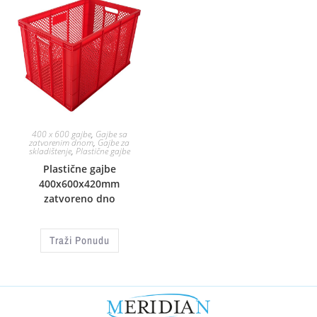
400 x 600 gajbe
,
Gajbe sa
zatvorenim dnom
,
Gajbe za
skladištenje
,
Plastične gajbe
Plastične gajbe
400x600x420mm
zatvoreno dno
Traži Ponudu