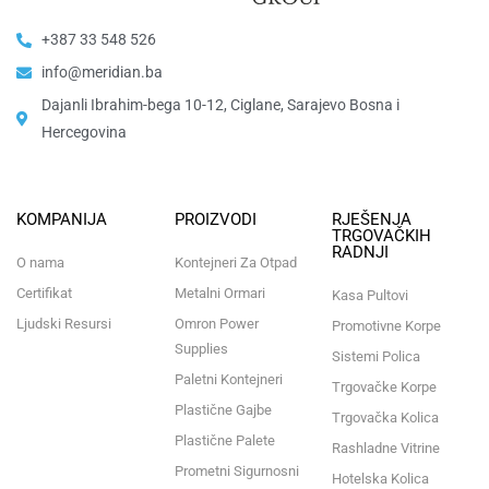
+387 33 548 526
info@meridian.ba
Dajanli Ibrahim-bega 10-12, Ciglane, Sarajevo Bosna i
Hercegovina​
KOMPANIJA
PROIZVODI
RJEŠENJA
TRGOVAČKIH
RADNJI
O nama
Kontejneri Za Otpad
Certifikat
Metalni Ormari
Kasa Pultovi
Ljudski Resursi
Omron Power
Promotivne Korpe
Supplies
Sistemi Polica
Paletni Kontejneri
Trgovačke Korpe
Plastične Gajbe
Trgovačka Kolica
Plastične Palete
Rashladne Vitrine
Prometni Sigurnosni
Hotelska Kolica