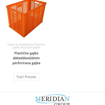
Gajbe za skladištenje
,
Plastične
gajbe
,
Rupičaste gajbe
Plastične gajbe
400x600x420mm
perforirana gajba
Traži Ponudu