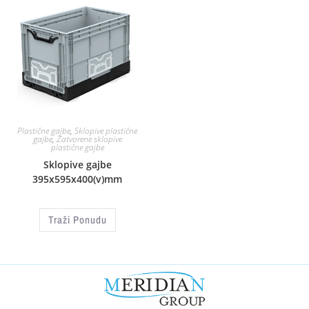
Plastične gajbe
,
Sklopive plastične
gajbe
,
Zatvorene sklopive
plastične gajbe
Sklopive gajbe
395x595x400(v)mm
Traži Ponudu