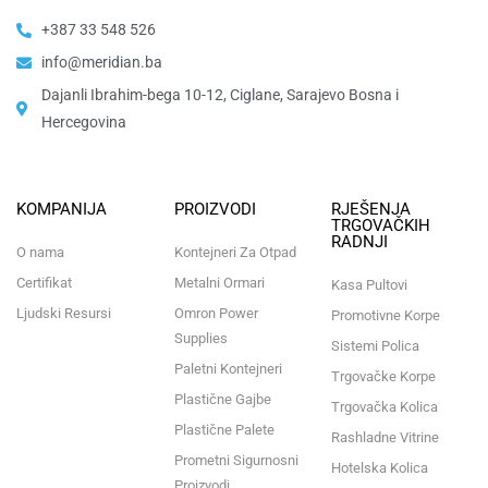
+387 33 548 526
info@meridian.ba
Dajanli Ibrahim-bega 10-12, Ciglane, Sarajevo Bosna i
Hercegovina​
KOMPANIJA
PROIZVODI
RJEŠENJA
TRGOVAČKIH
RADNJI
O nama
Kontejneri Za Otpad
Certifikat
Metalni Ormari
Kasa Pultovi
Ljudski Resursi
Omron Power
Promotivne Korpe
Supplies
Sistemi Polica
Paletni Kontejneri
Trgovačke Korpe
Plastične Gajbe
Trgovačka Kolica
Plastične Palete
Rashladne Vitrine
Prometni Sigurnosni
Hotelska Kolica
Proizvodi