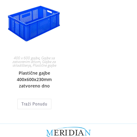
400 x 600 gajbe
,
Gajbe sa
zatvorenim dnom
,
Gajbe za
skladištenje
,
Plastične gajbe
Plastične gajbe
400x600x230mm
zatvoreno dno
Traži Ponudu