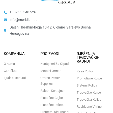
+387 33 548 526
info@meridian.ba
Dajanli Ibrahim-bega 10-12, Ciglane, Sarajevo Bosna i
Hercegovina​
KOMPANIJA
PROIZVODI
RJEŠENJA
TRGOVAČKIH
RADNJI
O nama
Kontejneri Za Otpad
Certifikat
Metalni Ormari
Kasa Pultovi
Ljudski Resursi
Omron Power
Promotivne Korpe
Supplies
Sistemi Polica
Paletni Kontejneri
Trgovačke Korpe
Plastične Gajbe
Trgovačka Kolica
Plastične Palete
Rashladne Vitrine
Prometni Sigurnosni