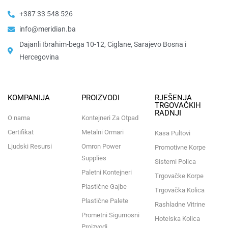
+387 33 548 526
info@meridian.ba
Dajanli Ibrahim-bega 10-12, Ciglane, Sarajevo Bosna i
Hercegovina​
KOMPANIJA
PROIZVODI
RJEŠENJA
TRGOVAČKIH
RADNJI
O nama
Kontejneri Za Otpad
Certifikat
Metalni Ormari
Kasa Pultovi
Ljudski Resursi
Omron Power
Promotivne Korpe
Supplies
Sistemi Polica
Paletni Kontejneri
Trgovačke Korpe
Plastične Gajbe
Trgovačka Kolica
Plastične Palete
Rashladne Vitrine
Prometni Sigurnosni
Hotelska Kolica
Proizvodi