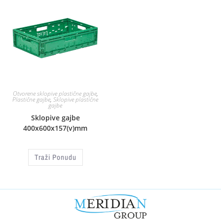
Otvorene sklopive plastične gajbe
,
Plastične gajbe
,
Sklopive plastične
gajbe
Sklopive gajbe
400x600x157(v)mm
Traži Ponudu