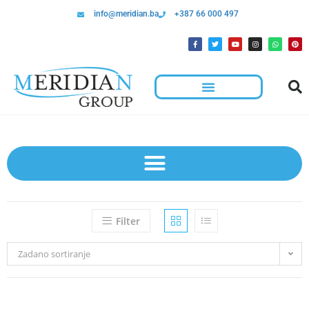
info@meridian.ba
+387 66 000 497
Hotelska Kolica I Oprema Za Čišćenje
Filter
Zadano sortiranje