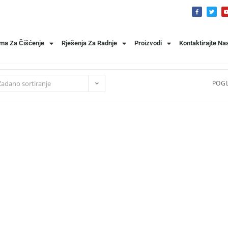
ema Za Čišćenje
Rješenja Za Radnje
Proizvodi
Kontaktirajte Na
Zadano sortiranje
POGL