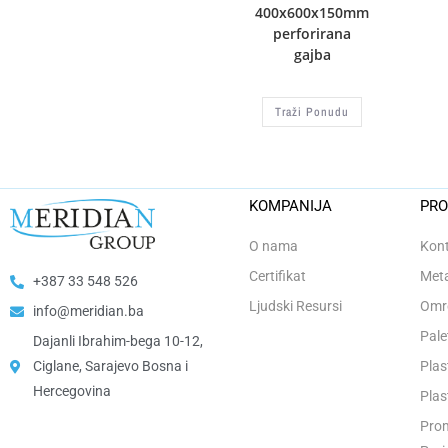
400x600x150mm
perforirana
gajba
Traži Ponudu
KOMPANIJA
PRO
O nama
Kont
Certifikat
Meta
+387 33 548 526
Ljudski Resursi
Omro
info@meridian.ba
Pale
Dajanli Ibrahim-bega 10-12,
Ciglane, Sarajevo Bosna i
Plas
Hercegovina​
Plas
Prom