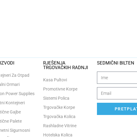
IZVODI
RJEŠENJA
SEDMIČNI BILTEN
TRGOVAČKIH RADNJI
ejneri Za Otpad
Kasa Pultovi
lni Ormari
Promotivne Korpe
n Power Supplies
Sistemi Polica
tni Kontejneri
Trgovačke Korpe
PRETPLAT
tične Gajbe
Trgovačka Kolica
tične Palete
Rashladne Vitrine
etni Sigurnosni
Hotelska Kolica