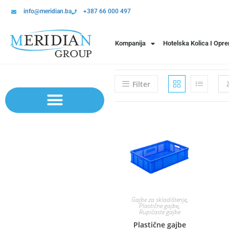
info@meridian.ba
+387 66 000 497
Kompanija
Hotelska Kolica I Opr
Filter
Sistem polica | Sistema regala
Gajbe za skladištenje
,
Plastične gajbe
,
Rupičaste gajbe
Plastične gajbe