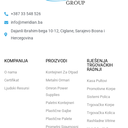
+387 33 548 526
info@meridian.ba
Dajanli Ibrahim-bega 10-12, Ciglane, Sarajevo Bosna i
Hercegovina​
KOMPANIJA
PROIZVODI
RJEŠENJA
TRGOVAČKIH
RADNJI
O nama
Kontejneri Za Otpad
Certifikat
Metalni Ormari
Kasa Pultovi
Ljudski Resursi
Omron Power
Promotivne Korpe
Supplies
Sistemi Polica
Paletni Kontejneri
Trgovačke Korpe
Plastične Gajbe
Trgovačka Kolica
Plastične Palete
Rashladne Vitrine
Prometni Sigurnosni