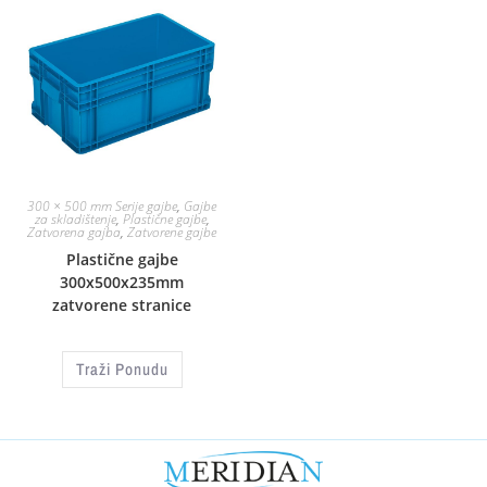
300 × 500 mm Serije gajbe
,
Gajbe
za skladištenje
,
Plastične gajbe
,
Zatvorena gajba
,
Zatvorene gajbe
Plastične gajbe
300x500x235mm
zatvorene stranice
Traži Ponudu