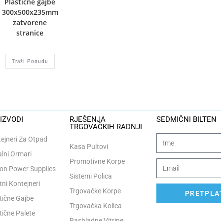
Plastične gajbe
300x500x235mm
zatvorene
stranice
Traži Ponudu
IZVODI
RJEŠENJA
SEDMIČNI BILTEN
TRGOVAČKIH RADNJI
ejneri Za Otpad
Kasa Pultovi
lni Ormari
Promotivne Korpe
n Power Supplies
Sistemi Polica
tni Kontejneri
Trgovačke Korpe
PRETPLAT
tične Gajbe
Trgovačka Kolica
tične Palete
Rashladne Vitrine