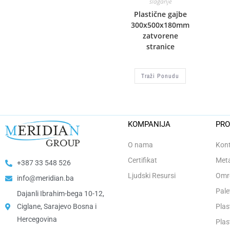
slaganje
Plastične gajbe
300x500x180mm
zatvorene
stranice
Traži Ponudu
KOMPANIJA
PRO
O nama
Kont
Certifikat
Meta
+387 33 548 526
Ljudski Resursi
Omro
info@meridian.ba
Pale
Dajanli Ibrahim-bega 10-12,
Ciglane, Sarajevo Bosna i
Plas
Hercegovina​
Plas