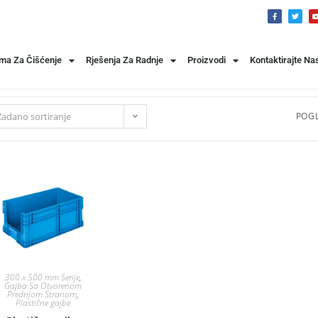
ema Za Čišćenje
Rješenja Za Radnje
Proizvodi
Kontaktirajte Na
Zadano sortiranje
POGL
300 x 500 mm Serije
,
Gajba Sa Otvorenom
Prednjom Stranom
,
Plastične gajbe