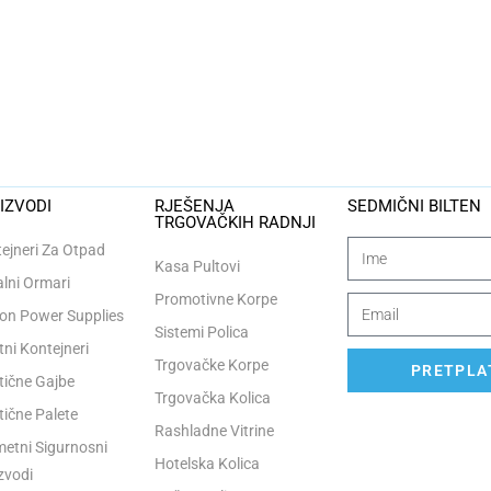
IZVODI
RJEŠENJA
SEDMIČNI BILTEN
TRGOVAČKIH RADNJI
ejneri Za Otpad
Kasa Pultovi
lni Ormari
Promotivne Korpe
n Power Supplies
Sistemi Polica
tni Kontejneri
Trgovačke Korpe
PRETPLAT
tične Gajbe
Trgovačka Kolica
tične Palete
Rashladne Vitrine
etni Sigurnosni
Hotelska Kolica
zvodi