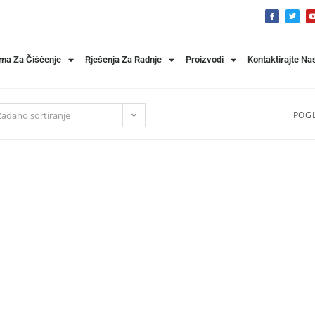
ema Za Čišćenje
Rješenja Za Radnje
Proizvodi
Kontaktirajte Na
Zadano sortiranje
POGL