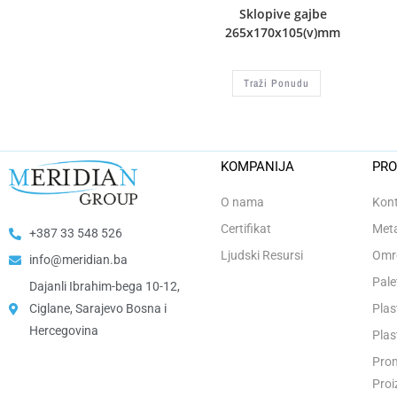
Sklopive gajbe
265x170x105(v)mm
Traži Ponudu
KOMPANIJA
PRO
O nama
Kont
Certifikat
Meta
+387 33 548 526
Ljudski Resursi
Omro
info@meridian.ba
Pale
Dajanli Ibrahim-bega 10-12,
Ciglane, Sarajevo Bosna i
Plas
Hercegovina​
Plas
Prom
Proi