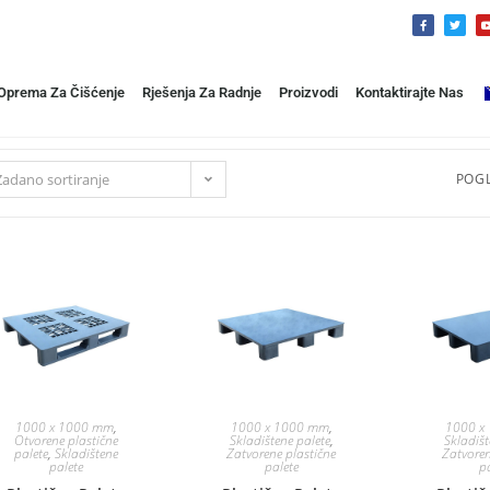
 Oprema Za Čišćenje
Rješenja Za Radnje
Proizvodi
Kontaktirajte Nas
Zadano sortiranje
POGL
1000 x 1000 mm
,
1000 x 1000 mm
,
1000 x
Otvorene plastične
Skladištene palete
,
Skladišt
palete
,
Skladištene
Zatvorene plastične
Zatvoren
palete
palete
p