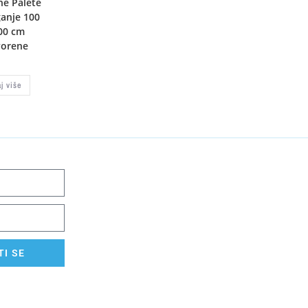
ne Palete
ganje 100
00 cm
vorene
aj više
I SE