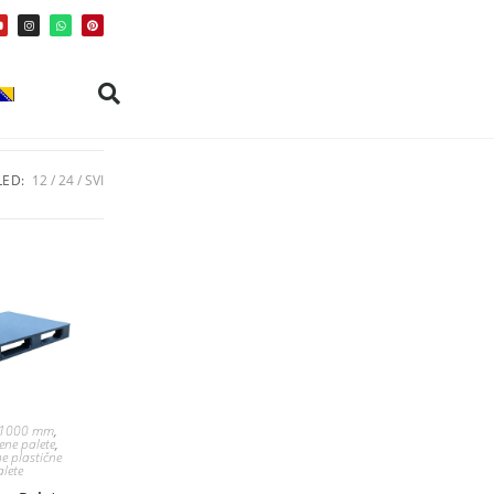
ED:
12
24
SVI
 1000 mm
,
ene palete
,
e plastične
alete