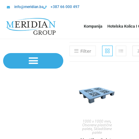
info@meridian.ba
+387 66 000 497
Kompanija
Hotelska Kolica I
Filter
Sistem polica | Sistema regala
1000 x 1000 mm
,
Otvorene plastične
palete
,
Skladištene
palete