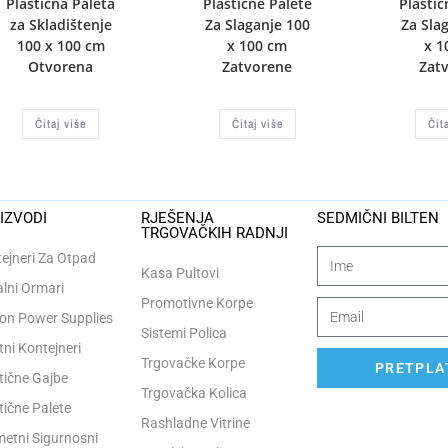
Plastična Paleta
Plastične Palete
Plastič
za Skladištenje
Za Slaganje 100
Za Sla
100 x 100 cm
x 100 cm
x 1
Otvorena
Zatvorene
Zat
Čitaj više
Čitaj više
Čit
IZVODI
RJEŠENJA
SEDMIČNI BILTEN
TRGOVAČKIH RADNJI
ejneri Za Otpad
Kasa Pultovi
lni Ormari
Promotivne Korpe
n Power Supplies
Sistemi Polica
tni Kontejneri
Trgovačke Korpe
PRETPLAT
tične Gajbe
Trgovačka Kolica
tične Palete
Rashladne Vitrine
etni Sigurnosni