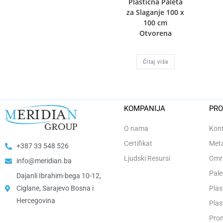
Plastična Paleta
za Slaganje 100 x
100 cm
Otvorena
Čitaj više
KOMPANIJA
PRO
O nama
Kont
Certifikat
Meta
+387 33 548 526
Ljudski Resursi
Omro
info@meridian.ba
Pale
Dajanli Ibrahim-bega 10-12,
Ciglane, Sarajevo Bosna i
Plas
Hercegovina​
Plas
Prom