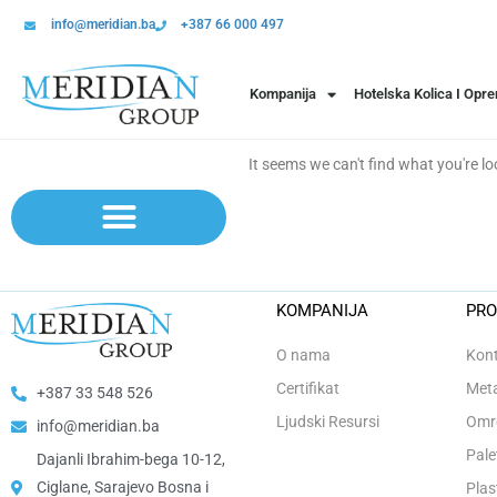
info@meridian.ba
+387 66 000 497
Kompanija
Hotelska Kolica I Opr
It seems we can't find what you're lo
Sistem polica | Sistema regala
KOMPANIJA
PRO
O nama
Kont
Certifikat
Meta
+387 33 548 526
Ljudski Resursi
Omro
info@meridian.ba
Pale
Dajanli Ibrahim-bega 10-12,
Ciglane, Sarajevo Bosna i
Plas