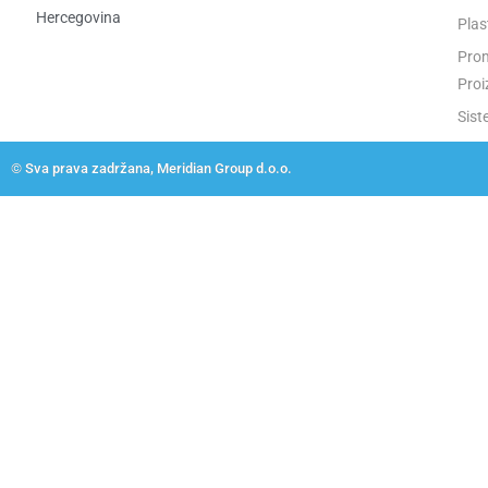
Hercegovina​
Plas
Prom
Proi
Sist
© Sva prava zadržana, Meridian Group d.o.o.