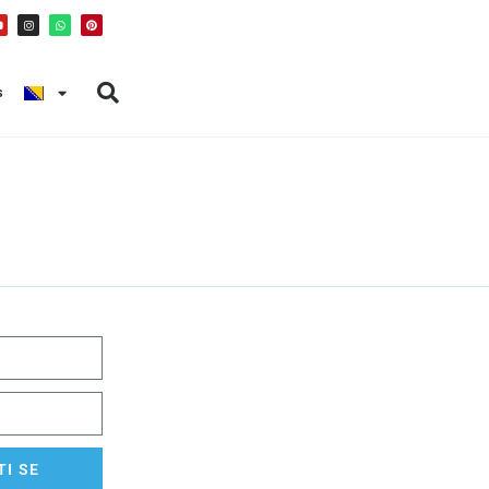
s
I SE