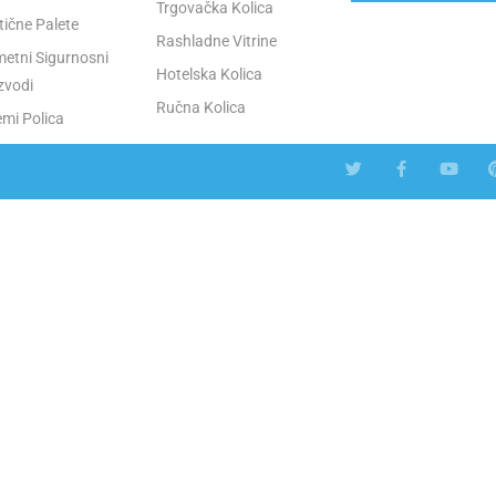
Trgovačka Kolica
tične Palete
Rashladne Vitrine
etni Sigurnosni
Hotelska Kolica
zvodi
Ručna Kolica
emi Polica