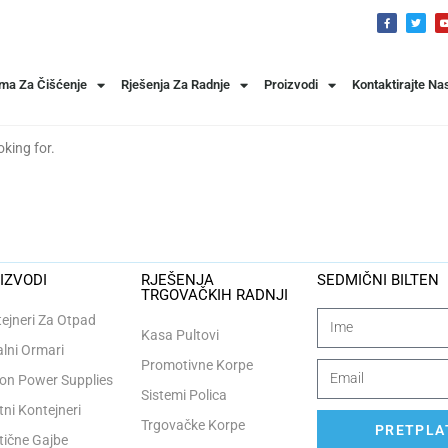
ema Za Čišćenje
Rješenja Za Radnje
Proizvodi
Kontaktirajte Na
oking for.
IZVODI
RJEŠENJA
SEDMIČNI BILTEN
TRGOVAČKIH RADNJI
ejneri Za Otpad
Kasa Pultovi
lni Ormari
Promotivne Korpe
n Power Supplies
Sistemi Polica
tni Kontejneri
Trgovačke Korpe
PRETPLAT
tične Gajbe