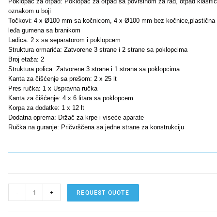
Poklopac za otpad: Poklopac za otpad sa površinom za rad, otpad klasific
oznakom u boji
Točkovi: 4 x Ø100 mm sa kočnicom, 4 x Ø100 mm bez kočnice,plastična k
leđa gumena sa branikom
Ladica: 2 x sa separatorom i poklopcem
Struktura ormarića: Zatvorene 3 strane i 2 strane sa poklopcima
Broj etaža: 2
Struktura polica: Zatvorene 3 strane i 1 strana sa poklopcima
Kanta za čišćenje sa prešom: 2 x 25 lt
Pres ručka: 1 x Uspravna ručka
Kanta za čišćenje: 4 x 6 litara sa poklopcem
Korpa za dodatke: 1 x 12 lt
Dodatna oprema: Držač za krpe i viseće aparate
Ručka na guranje: Pričvrščena sa jedne strane za konstrukciju
-
+
REQUEST QUOTE