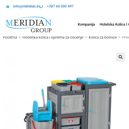
info@meridian.ba
+387 66 000 497
Kompanija
Hotelska Kolica I
Početna
>
Hotelska kolica i oprema za čišćenje
>
Kolica za bolnice
>
Proc
🔍