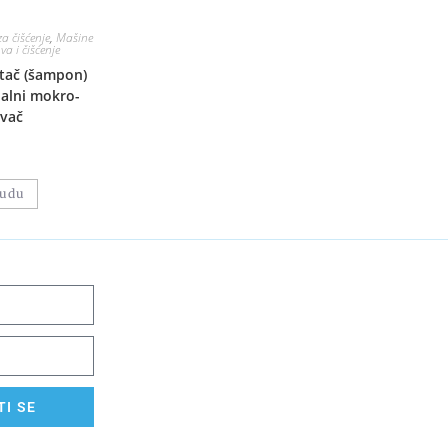
a čišćenje
,
Mašine
a i čišćenje
tač (šampon)
nalni mokro-
ivač
nudu
I SE