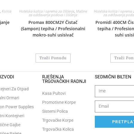
,
Kolica
Hotelska kolica i oprema za čišćenje
,
Mašine
Hotelska kolica i oprema z
za održavanje podova i čišćenje
za održavanje podov
janje
Promax 800CM2Y Čistač
Promidi 400CM Čis
(šampon) tepiha / Profesionalni
tepiha / Profesio
mokro-suhi usisivač
suhi usis
Traži Ponudu
Traži Po
IZVODI
RJEŠENJA
SEDMIČNI BILTEN
TRGOVAČKIH RADNJI
ejneri Za Otpad
Kasa Pultovi
lni Ormari
Promotivne Korpe
n Power Supplies
Sistemi Polica
tni Kontejneri
Trgovačke Korpe
PRETPLAT
tične Gajbe
Trgovačka Kolica
tične Palete