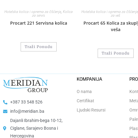
Hotelska kolica i oprema za čišćenje
,
Kolica
Hotelska kolica i oprema za čišćenje
za servis
za veš
Procart 221 Servisna kolica
Procart 65 Kolica za skupl
veša
Traži Ponudu
Traži Ponudu
KOMPANIJA
PRO
O nama
Kont
Certifikat
Meta
+387 33 548 526
Ljudski Resursi
Omro
info@meridian.ba
Pale
Dajanli Ibrahim-bega 10-12,
Ciglane, Sarajevo Bosna i
Plas
Hercegovina​
Plas