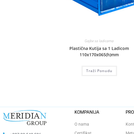
Gajbe sa ladicama
Plastična Kutija sa 1 Ladicom
110x170x065(h)mm
Traži Ponudu
KOMPANIJA
PRO
O nama
Kont
Certifikat
Meta