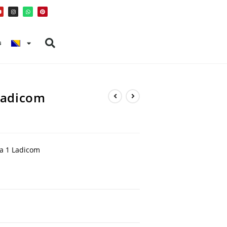
s
 Ladicom
sa 1 Ladicom