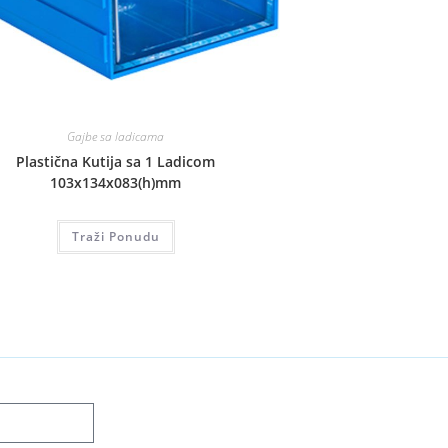
Gajbe sa ladicama
Plastična Kutija sa 1 Ladicom
103x134x083(h)mm
Traži Ponudu