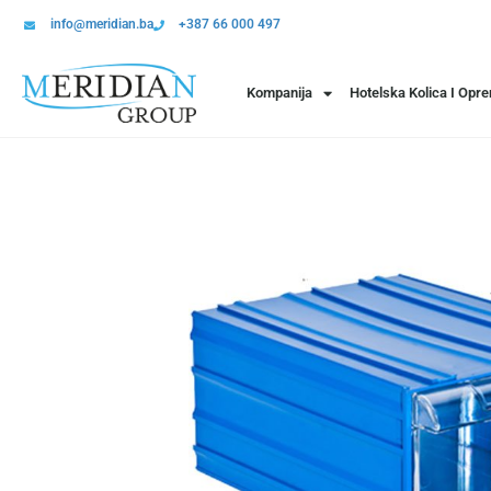
info@meridian.ba
+387 66 000 497
Kompanija
Hotelska Kolica I Opr