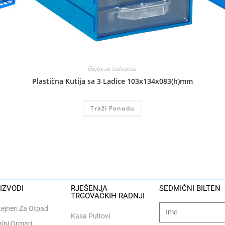
Gajbe sa ladicama
Plastična Kutija sa 3 Ladice 103x134x083(h)mm
Traži Ponudu
IZVODI
RJEŠENJA
SEDMIČNI BILTEN
TRGOVAČKIH RADNJI
ejneri Za Otpad
Kasa Pultovi
lni Ormari