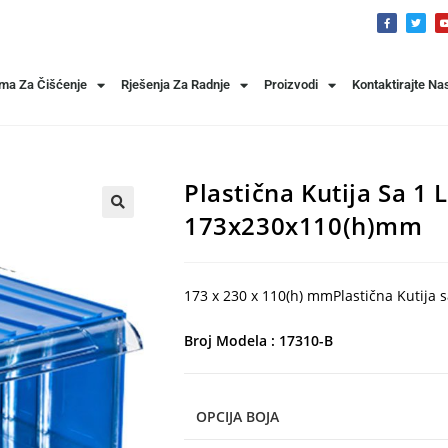
ema Za Čišćenje
Rješenja Za Radnje
Proizvodi
Kontaktirajte Na
Plastična Kutija Sa 1
173x230x110(h)mm
🔍
173 x 230 x 110(h) mmPlastična Kutija 
Broj Modela : 17310-B
OPCIJA BOJA