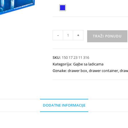
-
+
TRAŽI PONUDU
SKU:
150 17 23 11 316
Kategorija:
Gajbe sa ladicama
Oznake:
drawer box
,
drawer container
,
draw
DODATNE INFORMACIJE