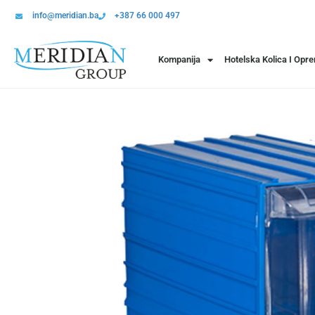
info@meridian.ba
+387 66 000 497
Kompanija
Hotelska Kolica I Opr