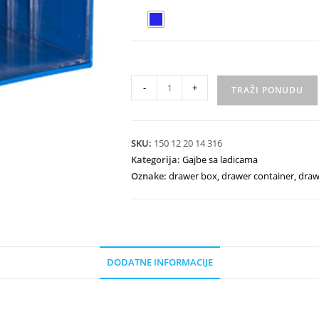
-
+
TRAŽI PONUDU
SKU:
150 12 20 14 316
Kategorija:
Gajbe sa ladicama
Oznake:
drawer box
,
drawer container
,
draw
DODATNE INFORMACIJE