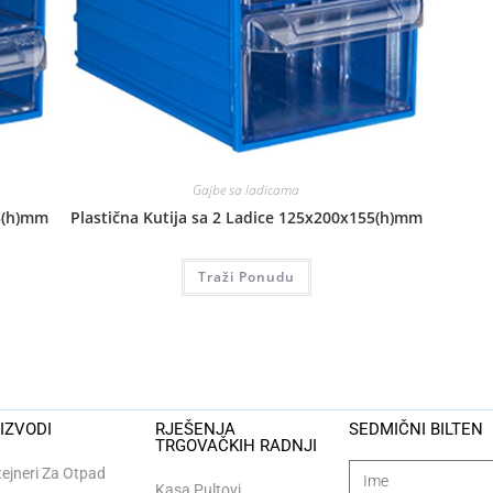
Gajbe sa ladicama
55(h)mm
Plastična Kutija sa 2 Ladice 125x200x155(h)mm
Traži Ponudu
IZVODI
RJEŠENJA
SEDMIČNI BILTEN
TRGOVAČKIH RADNJI
ejneri Za Otpad
Kasa Pultovi