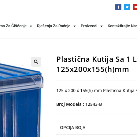
ema Za Čišćenje
Rješenja Za Radnje
Proizvodi
Kontaktirajte Na
Plastična Kutija Sa 1
125x200x155(h)mm
125 x 200 x 155(h) mm Plastična Kutija
Broj Modela : 12543-B
OPCIJA BOJA