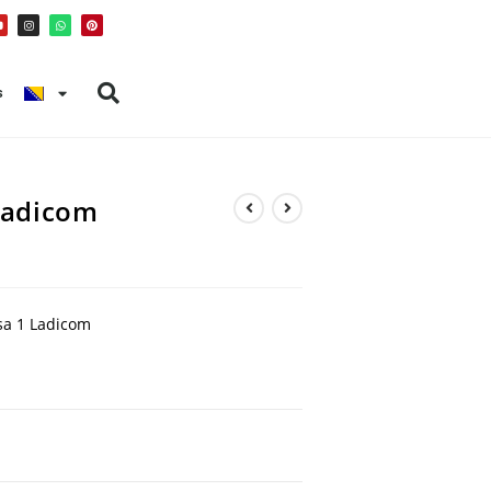
s
 Ladicom
 sa 1 Ladicom