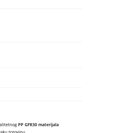
valitetnog
PP GFR30 materijala
vaku trgovinu.