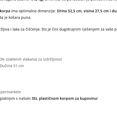
 korpa
ima optimalne dimenzije:
širina 52,5 cm, visina 27,5 cm i d
da je košara puna.
ržljiva i laka za čišćenje, što je čini dugotrajnim rješenjem za vaše
% staklenih vlakana) za izdržljivost
, Dužina 51 cm
supermarkete
 ugodnijim s našom
35L plastičnom korpom za kupovinu
!