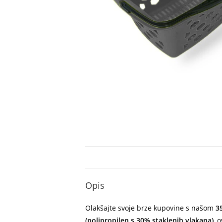
Opis
Olakšajte svoje brze kupovine s našom
3
(polipropilen s 30% staklenih vlakana)
, 