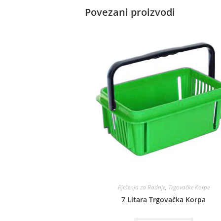
Povezani proizvodi
Rješenja za Radnje
,
Trgovačke Korpe
7 Litara Trgovačka Korpa