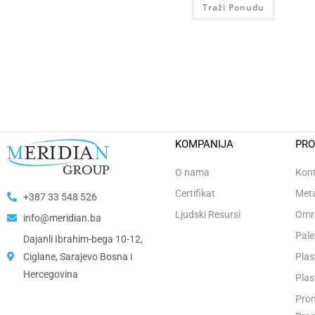
Traži Ponudu
KOMPANIJA
PRO
O nama
Kont
Certifikat
Meta
+387 33 548 526
Ljudski Resursi
Omro
info@meridian.ba
Pale
Dajanli Ibrahim-bega 10-12,
Ciglane, Sarajevo Bosna i
Plas
Hercegovina​
Plas
Prom