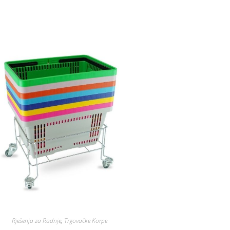
Rješenja za Radnje
,
Trgovačke Korpe