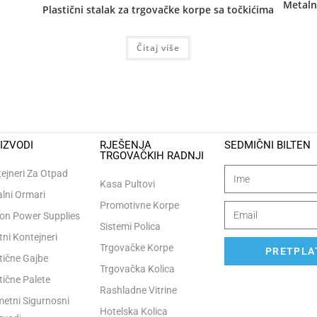
Metaln
Plastični stalak za trgovačke korpe sa točkićima
Čitaj više
IZVODI
RJEŠENJA
SEDMIČNI BILTEN
TRGOVAČKIH RADNJI
ejneri Za Otpad
Kasa Pultovi
lni Ormari
Promotivne Korpe
n Power Supplies
Sistemi Polica
tni Kontejneri
Trgovačke Korpe
PRETPLAT
tične Gajbe
Trgovačka Kolica
tične Palete
Rashladne Vitrine
etni Sigurnosni
Hotelska Kolica