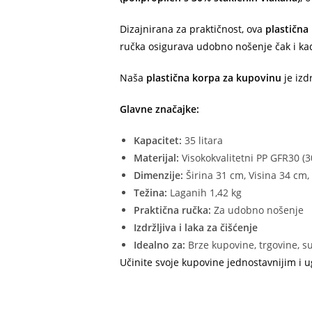
Dizajnirana za praktičnost, ova
plastična
ručka osigurava udobno nošenje čak i ka
Naša
plastična korpa za kupovinu
je izd
Glavne značajke:
Kapacitet:
35 litara
Materijal:
Visokokvalitetni PP GFR30 (30
Dimenzije:
Širina 31 cm, Visina 34 cm
Težina:
Laganih 1,42 kg
Praktična ručka:
Za udobno nošenje
Izdržljiva i laka za čišćenje
Idealno za:
Brze kupovine, trgovine, 
Učinite svoje kupovine jednostavnijim i