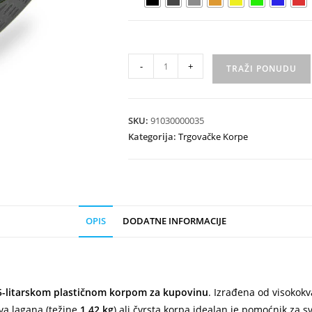
-
+
TRAŽI PONUDU
SKU:
91030000035
Kategorija:
Trgovačke Korpe
OPIS
DODATNE INFORMACIJE
5-litarskom plastičnom korpom za kupovinu
. Izrađena od visokok
ova lagana (težine
1,42 kg
) ali čvrsta korpa idealan je pomoćnik za s