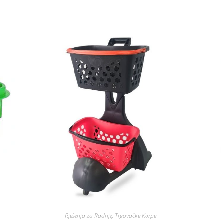
Rješenja za Radnje
,
Trgovačke Korpe