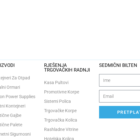
IZVODI
RJEŠENJA
SEDMIČNI BILTEN
TRGOVAČKIH RADNJI
ejneri Za Otpad
Kasa Pultovi
lni Ormari
Promotivne Korpe
n Power Supplies
Sistemi Polica
tni Kontejneri
Trgovačke Korpe
PRETPLAT
tične Gajbe
Trgovačka Kolica
tične Palete
Rashladne Vitrine
etni Sigurnosni
Hotelska Kolica