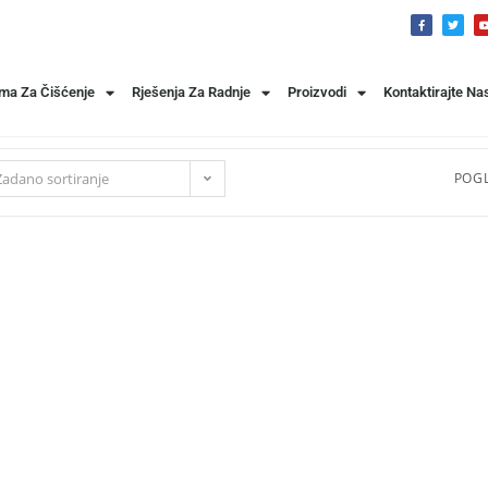
ema Za Čišćenje
Rješenja Za Radnje
Proizvodi
Kontaktirajte Na
Zadano sortiranje
POGL