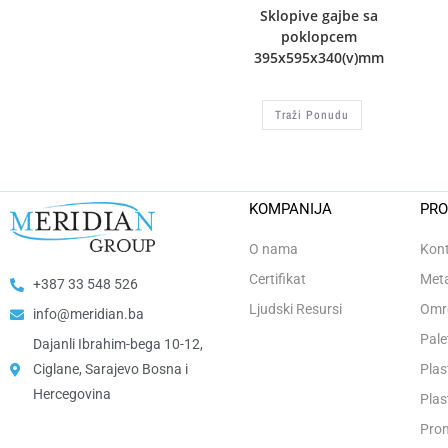
Sklopive gajbe sa
poklopcem
395x595x340(v)mm
Traži Ponudu
KOMPANIJA
PRO
O nama
Kont
Certifikat
Meta
+387 33 548 526
Ljudski Resursi
Omro
info@meridian.ba
Pale
Dajanli Ibrahim-bega 10-12,
Ciglane, Sarajevo Bosna i
Plas
Hercegovina​
Plas
Prom