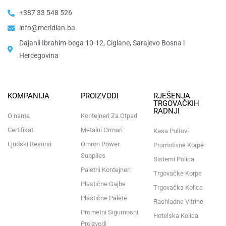
+387 33 548 526
info@meridian.ba
Dajanli Ibrahim-bega 10-12, Ciglane, Sarajevo Bosna i
Hercegovina​
KOMPANIJA
PROIZVODI
RJEŠENJA
TRGOVAČKIH
RADNJI
O nama
Kontejneri Za Otpad
Certifikat
Metalni Ormari
Kasa Pultovi
Ljudski Resursi
Omron Power
Promotivne Korpe
Supplies
Sistemi Polica
Paletni Kontejneri
Trgovačke Korpe
Plastične Gajbe
Trgovačka Kolica
Plastične Palete
Rashladne Vitrine
Prometni Sigurnosni
Hotelska Kolica
Proizvodi