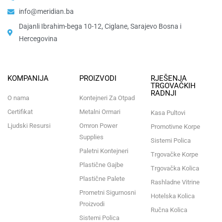
info@meridian.ba
Dajanli Ibrahim-bega 10-12, Ciglane, Sarajevo Bosna i
Hercegovina​
KOMPANIJA
PROIZVODI
RJEŠENJA
TRGOVAČKIH
RADNJI
O nama
Kontejneri Za Otpad
Certifikat
Metalni Ormari
Kasa Pultovi
Ljudski Resursi
Omron Power
Promotivne Korpe
Supplies
Sistemi Polica
Paletni Kontejneri
Trgovačke Korpe
Plastične Gajbe
Trgovačka Kolica
Plastične Palete
Rashladne Vitrine
Prometni Sigurnosni
Hotelska Kolica
Proizvodi
Ručna Kolica
Sistemi Polica