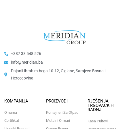
+387 33 548 526
info@meridian.ba
Dajanli Ibrahim-bega 10-12, Ciglane, Sarajevo Bosna i
Hercegovina​
KOMPANIJA
PROIZVODI
RJEŠENJA
TRGOVAČKIH
RADNJI
O nama
Kontejneri Za Otpad
Certifikat
Metalni Ormari
Kasa Pultovi
Ljudski Resursi
Omron Power