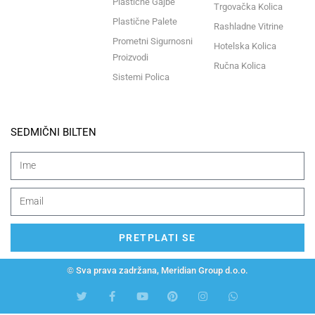
Plastične Gajbe
Trgovačka Kolica
Plastične Palete
Rashladne Vitrine
Prometni Sigurnosni
Hotelska Kolica
Proizvodi
Ručna Kolica
Sistemi Polica
SEDMIČNI BILTEN
PRETPLATI SE
© Sva prava zadržana, Meridian Group d.o.o.