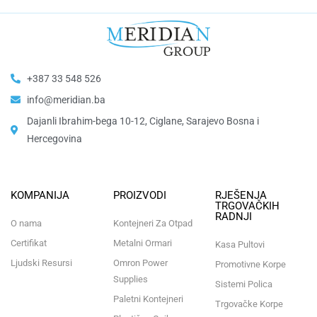
+387 33 548 526
info@meridian.ba
Dajanli Ibrahim-bega 10-12, Ciglane, Sarajevo Bosna i
Hercegovina​
KOMPANIJA
PROIZVODI
RJEŠENJA
TRGOVAČKIH
RADNJI
O nama
Kontejneri Za Otpad
Certifikat
Metalni Ormari
Kasa Pultovi
Ljudski Resursi
Omron Power
Promotivne Korpe
Supplies
Sistemi Polica
Paletni Kontejneri
Trgovačke Korpe