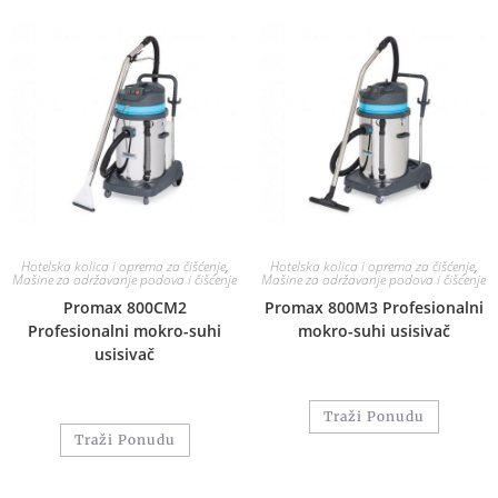
Hotelska kolica i oprema za čišćenje
,
Hotelska kolica i oprema za čišćenje
,
Mašine za održavanje podova i čišćenje
Mašine za održavanje podova i čišćenje
Promax 800CM2
Promax 800M3 Profesionalni
Profesionalni mokro-suhi
mokro-suhi usisivač
usisivač
Traži Ponudu
Traži Ponudu