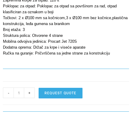
Zapremina korpe za otpad: 120 lt
Poklopac za otpad: Poklopac za otpad sa površinom za rad, otpad
klasificiran za oznakom u boji
Točkovi: 2 x Ø100 mm sa kočnicom,3 x Ø100 mm bez kočnice,plastična
konstrukcija, leđa gumena sa branikom
Broj etaža: 3
Struktura polica: Otvorene 4 strane
Mobilna odvojiva jedinica: Procart Jet 720S
Dodatna oprema: Držač za krpe i viseće aparate
Ručka na guranje: Pričvrščena sa jedne strane za konstrukciju
-
+
REQUEST QUOTE