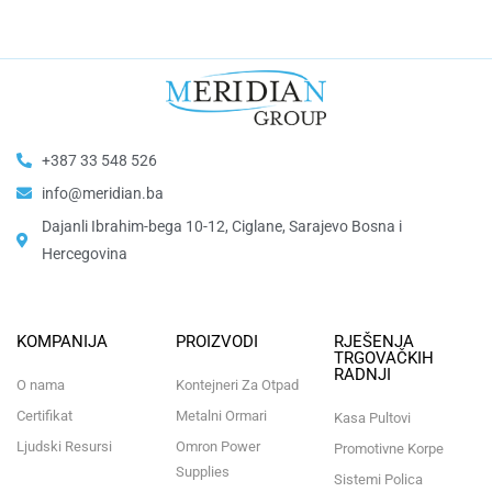
+387 33 548 526
info@meridian.ba
Dajanli Ibrahim-bega 10-12, Ciglane, Sarajevo Bosna i
Hercegovina​
KOMPANIJA
PROIZVODI
RJEŠENJA
TRGOVAČKIH
RADNJI
O nama
Kontejneri Za Otpad
Certifikat
Metalni Ormari
Kasa Pultovi
Ljudski Resursi
Omron Power
Promotivne Korpe
Supplies
Sistemi Polica