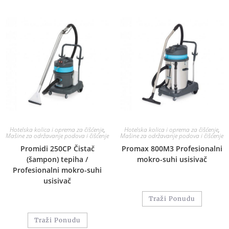
Hotelska kolica i oprema za čišćenje
,
Hotelska kolica i oprema za čišćenje
,
Mašine za održavanje podova i čišćenje
Mašine za održavanje podova i čišćenje
Promidi 250CP Čistač
Promax 800M3 Profesionalni
(šampon) tepiha /
mokro-suhi usisivač
Profesionalni mokro-suhi
usisivač
Traži Ponudu
Traži Ponudu