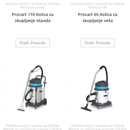
Hotelska kolica i oprema za čišćenje
,
Hotelska kolica i oprema za čišćenje
,
Kolica za otpad
Kolica za veš
Procart 110 Kolica za
Procart 65 Kolica za
skupljanje otpada
skupljanje veša
Traži Ponudu
Traži Ponudu
Hotelska kolica i oprema za čišćenje
,
Hotelska kolica i oprema za čišćenje
,
Mašine za održavanje podova i čišćenje
Mašine za održavanje podova i čišćenje