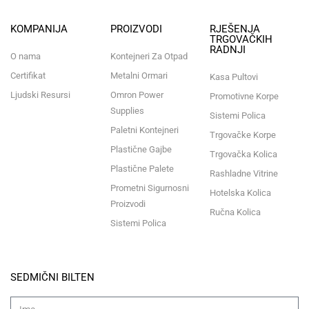
KOMPANIJA
PROIZVODI
RJEŠENJA
TRGOVAČKIH
RADNJI
O nama
Kontejneri Za Otpad
Certifikat
Metalni Ormari
Kasa Pultovi
Ljudski Resursi
Omron Power
Promotivne Korpe
Supplies
Sistemi Polica
Paletni Kontejneri
Trgovačke Korpe
Plastične Gajbe
Trgovačka Kolica
Plastične Palete
Rashladne Vitrine
Prometni Sigurnosni
Hotelska Kolica
Proizvodi
Ručna Kolica
Sistemi Polica
SEDMIČNI BILTEN