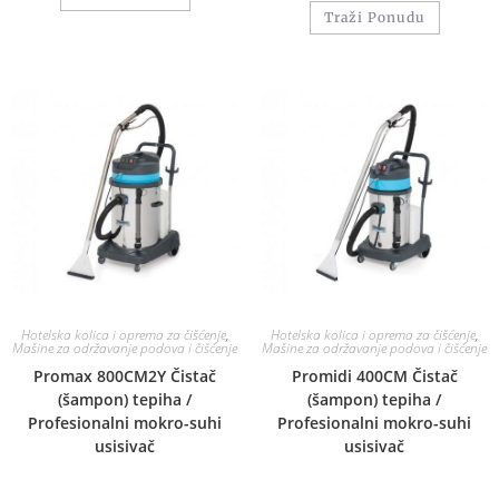
Traži Ponudu
Hotelska kolica i oprema za čišćenje
,
Hotelska kolica i oprema za čišćenje
,
Mašine za održavanje podova i čišćenje
Mašine za održavanje podova i čišćenje
Promax 800CM2Y Čistač
Promidi 400CM Čistač
(šampon) tepiha /
(šampon) tepiha /
Profesionalni mokro-suhi
Profesionalni mokro-suhi
usisivač
usisivač