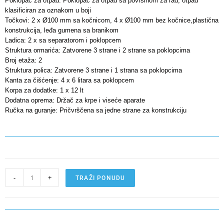
Poklopac za otpad: Poklopac za otpad sa površinom za rad, otpad
klasificiran za oznakom u boji
Točkovi: 2 x Ø100 mm sa kočnicom, 4 x Ø100 mm bez kočnice,plastična
konstrukcija, leđa gumena sa branikom
Ladica: 2 x sa separatorom i poklopcem
Struktura ormarića: Zatvorene 3 strane i 2 strane sa poklopcima
Broj etaža: 2
Struktura polica: Zatvorene 3 strane i 1 strana sa poklopcima
Kanta za čišćenje: 4 x 6 litara sa poklopcem
Korpa za dodatke: 1 x 12 lt
Dodatna oprema: Držač za krpe i viseće aparate
Ručka na guranje: Pričvrščena sa jedne strane za konstrukciju
-
+
TRAŽI PONUDU