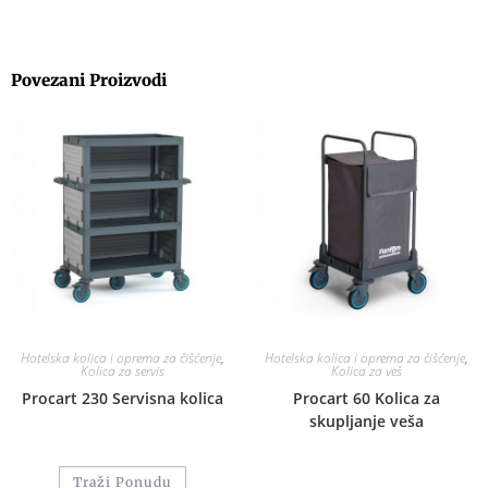
Povezani Proizvodi
Hotelska kolica i oprema za čišćenje
,
Hotelska kolica i oprema za čišćenje
,
Kolica za servis
Kolica za veš
Procart 230 Servisna kolica
Procart 60 Kolica za
skupljanje veša
Traži Ponudu