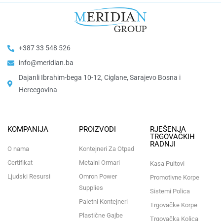
+387 33 548 526
info@meridian.ba
Dajanli Ibrahim-bega 10-12, Ciglane, Sarajevo Bosna i
Hercegovina​
KOMPANIJA
PROIZVODI
RJEŠENJA
TRGOVAČKIH
RADNJI
O nama
Kontejneri Za Otpad
Certifikat
Metalni Ormari
Kasa Pultovi
Ljudski Resursi
Omron Power
Promotivne Korpe
Supplies
Sistemi Polica
Paletni Kontejneri
Trgovačke Korpe
Plastične Gajbe
Trgovačka Kolica