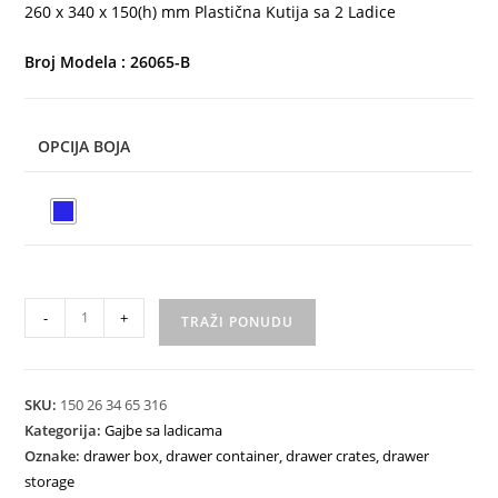
260 x 340 x 150(h) mm Plastična Kutija sa 2 Ladice
Broj Modela : 26065-B
OPCIJA BOJA
-
+
TRAŽI PONUDU
SKU:
150 26 34 65 316
Kategorija:
Gajbe sa ladicama
Oznake:
drawer box
,
drawer container
,
drawer crates
,
drawer
storage