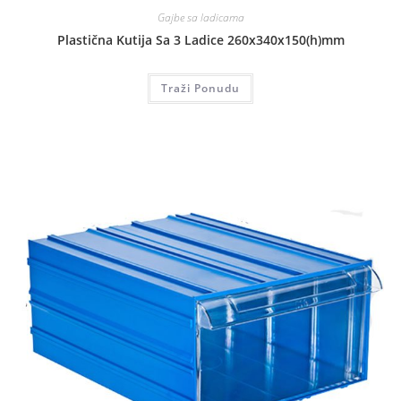
Gajbe sa ladicama
Plastična Kutija Sa 3 Ladice 260x340x150(h)mm
Traži Ponudu