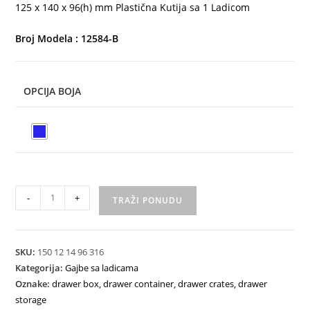
125 x 140 x 96(h) mm Plastična Kutija sa 1 Ladicom
Broj Modela : 12584-B
OPCIJA BOJA
-
+
TRAŽI PONUDU
SKU:
150 12 14 96 316
Kategorija:
Gajbe sa ladicama
Oznake:
drawer box
,
drawer container
,
drawer crates
,
drawer
storage