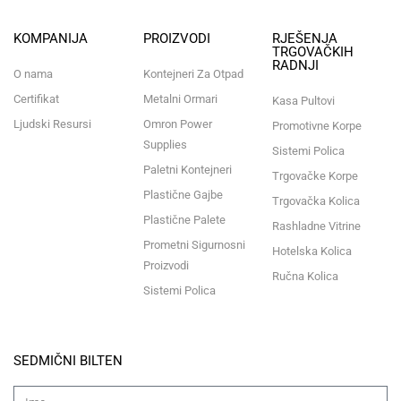
KOMPANIJA
PROIZVODI
RJEŠENJA
TRGOVAČKIH
RADNJI
O nama
Kontejneri Za Otpad
Certifikat
Metalni Ormari
Kasa Pultovi
Ljudski Resursi
Omron Power
Promotivne Korpe
Supplies
Sistemi Polica
Paletni Kontejneri
Trgovačke Korpe
Plastične Gajbe
Trgovačka Kolica
Plastične Palete
Rashladne Vitrine
Prometni Sigurnosni
Hotelska Kolica
Proizvodi
Ručna Kolica
Sistemi Polica
SEDMIČNI BILTEN